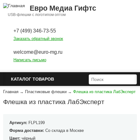
Перейти к основному содержанию
Евро Медиа Гифтс
USB-флешки с логотипом оптом
+7 (499) 346-73-55
Заказать обратный звонок
welcome@euro-mg.ru
Написать письмо
ФОРМА ПОИСКА
ПОИСК
КАТАЛОГ ТОВАРОВ
Главная
→
Пластиковые флешки
→
Флешка из пластика ЛабЭксперт
Флешка из пластика ЛабЭксперт
Артикул:
FLPL199
Форма доставки:
Со склада в Москве
Цвет:
чёрный