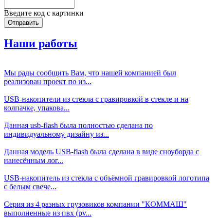
Введите код с картинки
Наши работы
Мы рады сообщить Вам, что нашей компанией был
реализован проект по из...
USB-накопители из стекла с гравировкой в стекле и на
колпачке, упакова...
Данная usb-flash была полностью сделана по
индивидуальному дизайну из...
Данная модель USB-flash была сделана в виде сноуборда с
нанесённым лог...
USB-накопитель из стекла с объёмной гравировкой логотипа
с белым свече...
Серия из 4 разных грузовиков компании "КОММАШ"
выполненные из пвх (pv...