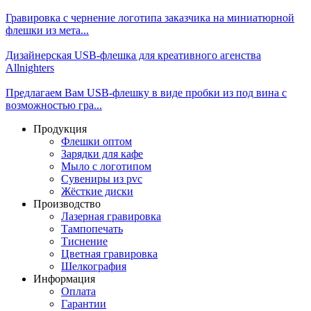
Гравировка с чернение логотипа заказчика на миниатюрной
флешки из мета...
Дизайнерская USB-флешка для креативного агенства
Allnighters
Предлагаем Вам USB-флешку в виде пробки из под вина с
возможностью гра...
Продукция
Флешки оптом
Зарядки для кафе
Мыло с логотипом
Сувениры из pvc
Жёсткие диски
Производство
Лазерная гравировка
Тампопечать
Тиснение
Цветная гравировка
Шелкография
Информация
Оплата
Гарантии