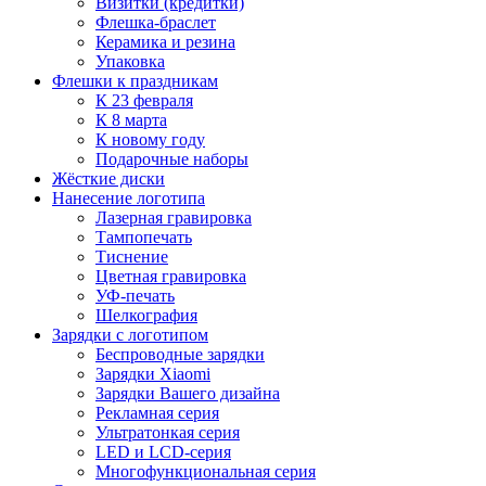
Визитки (кредитки)
Флешка-браслет
Керамика и резина
Упаковка
Флешки к праздникам
К 23 февраля
К 8 марта
К новому году
Подарочные наборы
Жёсткие диски
Нанесение логотипа
Лазерная гравировка
Тампопечать
Тиснение
Цветная гравировка
УФ-печать
Шелкография
Зарядки с логотипом
Беспроводные зарядки
Зарядки Xiaomi
Зарядки Вашего дизайна
Рекламная серия
Ультратонкая серия
LED и LCD-серия
Многофункциональная серия