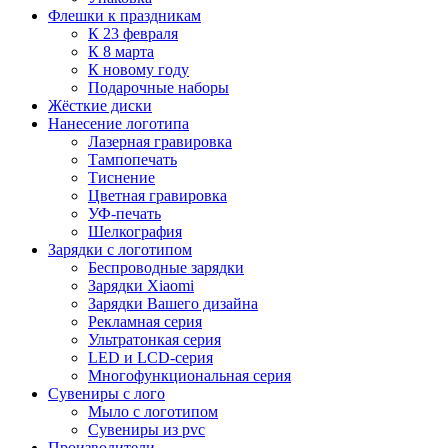
Флешки к праздникам
К 23 февраля
К 8 марта
К новому году
Подарочные наборы
Жёсткие диски
Нанесение логотипа
Лазерная гравировка
Тампопечать
Тиснение
Цветная гравировка
УФ-печать
Шелкография
Зарядки с логотипом
Беспроводные зарядки
Зарядки Xiaomi
Зарядки Вашего дизайна
Рекламная серия
Ультратонкая серия
LED и LCD-серия
Многофункциональная серия
Сувениры с лого
Мыло с логотипом
Сувениры из pvc
Производители