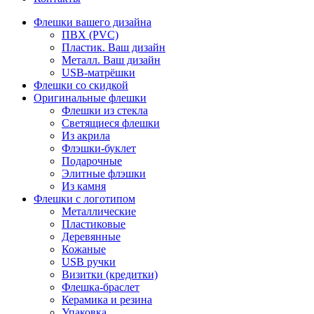
Флешки вашего дизайна
ПВХ (PVC)
Пластик. Ваш дизайн
Металл. Ваш дизайн
USB-матрёшки
Флешки со скидкой
Оригинальные флешки
Флешки из стекла
Светящиеся флешки
Из акрила
Флэшки-буклет
Подарочные
Элитные флэшки
Из камня
Флешки с логотипом
Металлические
Пластиковые
Деревянные
Кожаные
USB ручки
Визитки (кредитки)
Флешка-браслет
Керамика и резина
Упаковка