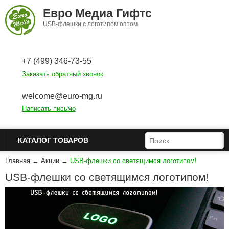
Перейти к основному содержанию
Евро Медиа Гифтс
USB-флешки с логотипом оптом
+7 (499) 346-73-55
Заказать обратный звонок
welcome@euro-mg.ru
Написать письмо
ФОРМА ПОИСКА
ПОИСК
КАТАЛОГ ТОВАРОВ
Главная
→
Акции
→
USB-флешки со светящимся логотипом!
USB-флешки со светящимся логотипом!