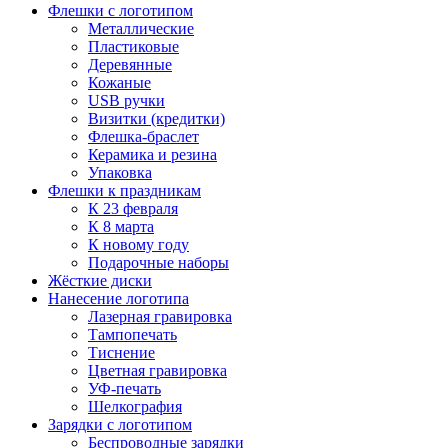
Флешки с логотипом
Металлические
Пластиковые
Деревянные
Кожаные
USB ручки
Визитки (кредитки)
Флешка-браслет
Керамика и резина
Упаковка
Флешки к праздникам
К 23 февраля
К 8 марта
К новому году
Подарочные наборы
Жёсткие диски
Нанесение логотипа
Лазерная гравировка
Тампопечать
Тиснение
Цветная гравировка
УФ-печать
Шелкография
Зарядки с логотипом
Беспроводные зарядки