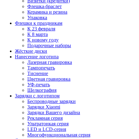
Визитки (кредитки)
Флешка-браслет
Керамика и резина
Упаковка
Флешки к праздникам
К 23 февраля
К 8 марта
К новому году
Подарочные наборы
Жёсткие диски
Нанесение логотипа
Лазерная гравировка
Тампопечать
Тиснение
Цветная гравировка
УФ-печать
Шелкография
Зарядки с логотипом
Беспроводные зарядки
Зарядки Xiaomi
Зарядки Вашего дизайна
Рекламная серия
Ультратонкая серия
LED и LCD-серия
Многофункциональная серия