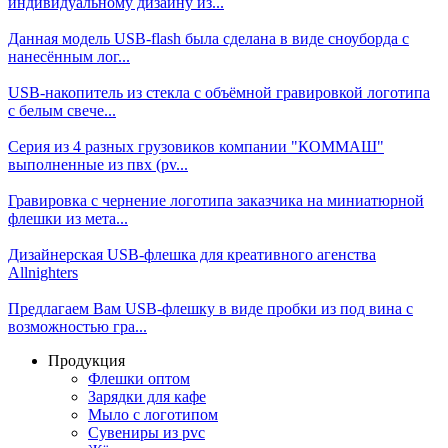
индивидуальному дизайну из...
Данная модель USB-flash была сделана в виде сноуборда с
нанесённым лог...
USB-накопитель из стекла с объёмной гравировкой логотипа
с белым свече...
Серия из 4 разных грузовиков компании "КОММАШ"
выполненные из пвх (pv...
Гравировка с чернение логотипа заказчика на миниатюрной
флешки из мета...
Дизайнерская USB-флешка для креативного агенства
Allnighters
Предлагаем Вам USB-флешку в виде пробки из под вина с
возможностью гра...
Продукция
Флешки оптом
Зарядки для кафе
Мыло с логотипом
Сувениры из pvc