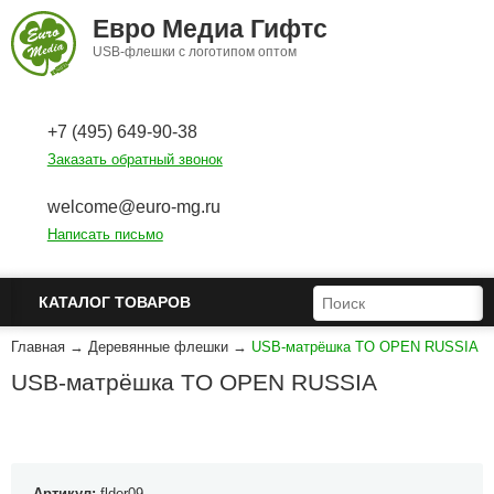
Перейти к основному содержанию
Евро Медиа Гифтс
USB-флешки с логотипом оптом
+7 (495) 649-90-38
Заказать обратный звонок
welcome@euro-mg.ru
Написать письмо
ФОРМА ПОИСКА
ПОИСК
КАТАЛОГ ТОВАРОВ
Главная
→
Деревянные флешки
→
USB-матрёшка TO OPEN RUSSIA
USB-матрёшка TO OPEN RUSSIA
Артикул:
flder09