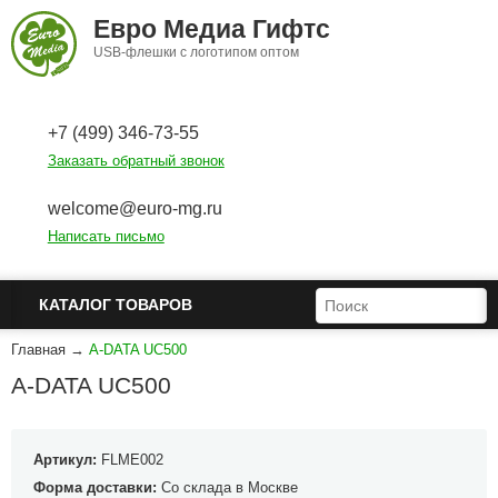
Перейти к основному содержанию
Евро Медиа Гифтс
USB-флешки с логотипом оптом
+7 (499) 346-73-55
Заказать обратный звонок
welcome@euro-mg.ru
Написать письмо
ФОРМА ПОИСКА
ПОИСК
КАТАЛОГ ТОВАРОВ
Главная
→
A-DATA UC500
A-DATA UC500
Артикул:
FLME002
Форма доставки:
Со склада в Москве