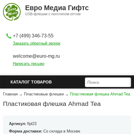
Перейти к основному содержанию
Евро Медиа Гифтс
USB-флешки с логотипом оптом
+7 (499) 346-73-55
Заказать обратный звонок
welcome@euro-mg.ru
Написать письмо
ФОРМА ПОИСКА
ПОИСК
КАТАЛОГ ТОВАРОВ
Главная
→
Пластиковые флешки
→
Пластиковая флешка Ahmad Tea
Пластиковая флешка Ahmad Tea
Артикул:
flpl23
Форма доставки:
Со склада в Москве