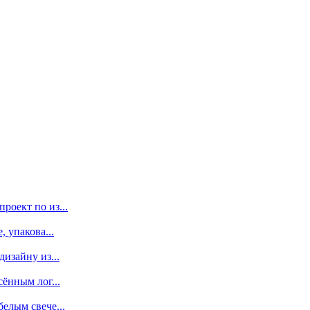
роект по из...
 упакова...
изайну из...
сённым лог...
елым свече...