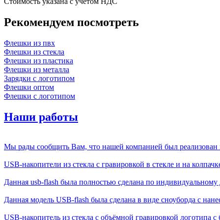
Стоимость указана с учетом НДС
Рекомендуем посмотреть
Флешки из пвх
Флешки из стекла
Флешки из пластика
Флешки из металла
Зарядки с логотипом
Флешки оптом
Флешки с логотипом
Наши работы
Мы рады сообщить Вам, что нашей компанией был реализован п
USB-накопители из стекла с гравировкой в стекле и на колпачке,
Данная usb-flash была полностью сделана по индивидуальному д
Данная модель USB-flash была сделана в виде сноуборда с нане
USB-накопитель из стекла с объёмной гравировкой логотипа с б