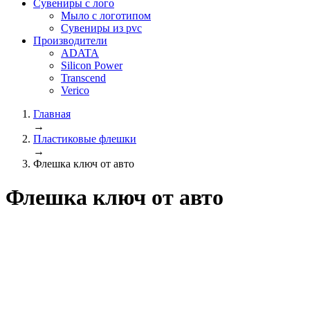
Сувениры с лого
Мыло с логотипом
Сувениры из pvc
Производители
ADATA
Silicon Power
Transcend
Verico
Главная
→
Пластиковые флешки
→
Флешка ключ от авто
Флешка ключ от авто