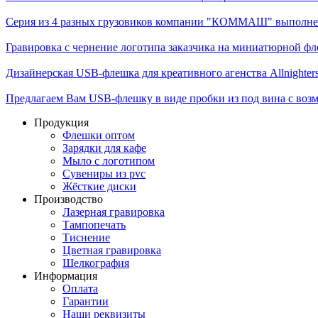
Серия из 4 разных грузовиков компании "КОММАШ" выполненн
Гравировка с чернение логотипа заказчика на миниатюрной фле
Дизайнерская USB-флешка для креативного агенства Allnighter
Предлагаем Вам USB-флешку в виде пробки из под вина с возм
Продукция
Флешки оптом
Зарядки для кафе
Мыло с логотипом
Сувениры из pvc
Жёсткие диски
Производство
Лазерная гравировка
Тампопечать
Тиснение
Цветная гравировка
Шелкография
Информация
Оплата
Гарантии
Наши реквизиты