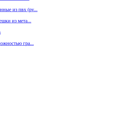
ые из пвх (pv...
шки из мета...
s
ожностью гра...