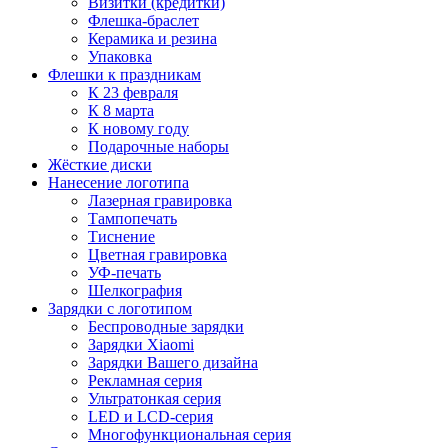
Визитки (кредитки)
Флешка-браслет
Керамика и резина
Упаковка
Флешки к праздникам
К 23 февраля
К 8 марта
К новому году
Подарочные наборы
Жёсткие диски
Нанесение логотипа
Лазерная гравировка
Тампопечать
Тиснение
Цветная гравировка
УФ-печать
Шелкография
Зарядки с логотипом
Беспроводные зарядки
Зарядки Xiaomi
Зарядки Вашего дизайна
Рекламная серия
Ультратонкая серия
LED и LCD-серия
Многофункциональная серия