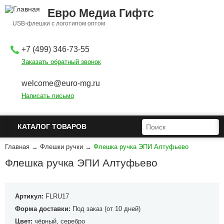
Перейти к основному содержанию
Евро Медиа Гифтс
USB-флешки с логотипом оптом
+7 (499) 346-73-55
Заказать обратный звонок
welcome@euro-mg.ru
Написать письмо
ФОРМА ПОИСКА
ПОИСК
КАТАЛОГ ТОВАРОВ
Главная
→
Флешки ручки
→
Флешка ручка ЭПИ Алтуфьево
Флешка ручка ЭПИ Алтуфьево
Артикул:
FLRU17
Форма доставки:
Под заказ (от 10 дней)
Цвет:
чёрный, серебро