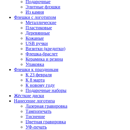
Подарочные
Элитные флэшки
Из камня
Флешки с логотипом
Металлические
Пластиковые
Деревянные
Кожаные
USB ручки
Визитки (кредитки)
Флешка-браслет
Керамика и резина
Упаковка
Флешки к праздникам
К 23 февраля
К 8 марта
К новому году
Подарочные наборы
Жёсткие диски
Нанесение логотипа
Лазерная гравировка
Тампопечать
Тиснение
Цветная гравировка
УФ-печать