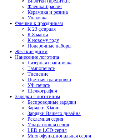
Визитки (кредитки)
Флешка-браслет
Керамика и резина
Упаковка
Флешки к праздникам
К 23 февраля
К 8 марта
К новому году
Подарочные наборы
Жёсткие диски
Нанесение логотипа
Лазерная гравировка
Тампопечать
Тиснение
Цветная гравировка
УФ-печать
Шелкография
Зарядки с логотипом
Беспроводные зарядки
Зарядки Xiaomi
Зарядки Вашего дизайна
Рекламная серия
Ультратонкая серия
LED и LCD-серия
Многофункциональная серия