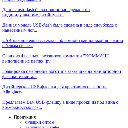
Данная usb-flash была полностью сделана по
индивидуальному дизайну из...
Данная модель USB-flash была сделана в виде сноуборда с
нанесённым лог...
USB-накопитель из стекла с объёмной гравировкой логотипа
с белым свече...
Серия из 4 разных грузовиков компании "КОММАШ"
выполненные из пвх (pv...
Гравировка с чернение логотипа заказчика на миниатюрной
флешки из мета...
Дизайнерская USB-флешка для креативного агенства
Allnighters
Предлагаем Вам USB-флешку в виде пробки из под вина с
возможностью гра...
Продукция
Флешки оптом
Зарядки для кафе