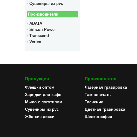
Сувениры из pvc
Производители
ADATA
Silicon Power
Transcend
Verico
Продукция
Производство
Флешки оптом
Лазерная гравировка
Зарядки для кафе
Тампопечать
Мыло с логотипом
Тиснение
Сувениры из pvc
Цветная гравировка
Жёсткие диски
Шелкография