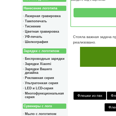
Нанесение логотипа
Лазерная гравировка
Тампопечать
Тиснение
Цветная гравировка
Стояла важная задача пр
УФ-печать
реализовано.
Шелкография
Зарядки с логотипом
Беспроводные зарядки
Зарядки Xiaomi
Зарядки Вашего
дизайна
Рекламная серия
Ультратонкая серия
LED и LCD-серия
Многофункциональная
Флешки из пвх
Фл
серия
Сувениры с лого
Фле
Мыло с логотипом