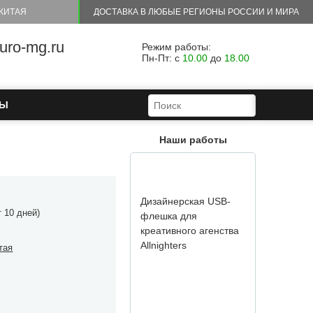
КИТАЯ
ДОСТАВКА В ЛЮБЫЕ РЕГИОНЫ РОССИИ И МИРА
ro-mg.ru
Режим работы:
Пн-Пт: с
10.00
до
18.00
ФОРМА ПОИСКА
ПОИСК
ТЫ
Мы рады сообщить
Наши работы
Вам, что нашей
компанией был
реализован проект по
из...
т 10 дней)
тая
USB-накопители из