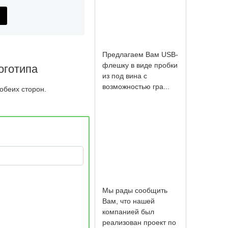
стекла с гравировкой
в стекле и на
колпачке, упакова...
оготипа
обеих сторон.
Данная usb-flash была
полностью сделана
по индивидуальному
дизайну из...