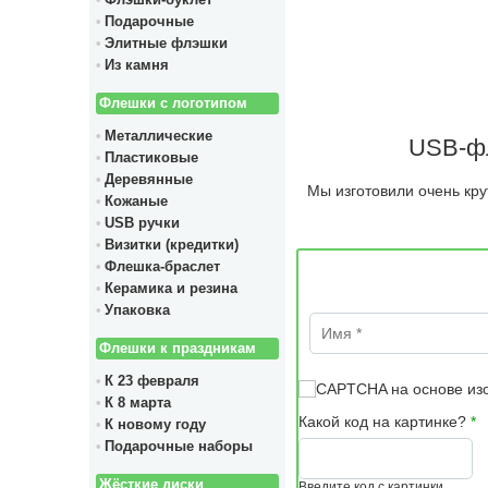
Флэшки-буклет
Подарочные
Элитные флэшки
Из камня
Флешки с логотипом
Металлические
USB-фл
Пластиковые
Деревянные
Мы изготовили очень кру
Кожаные
USB ручки
Визитки (кредитки)
Флешка-браслет
Керамика и резина
Упаковка
Имя
*
Флешки к праздникам
К 23 февраля
К 8 марта
Какой код на картинке?
*
К новому году
Подарочные наборы
Жёсткие диски
Введите код с картинки