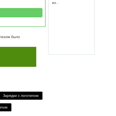
спехом было
Зарядки с логотипом
ипом