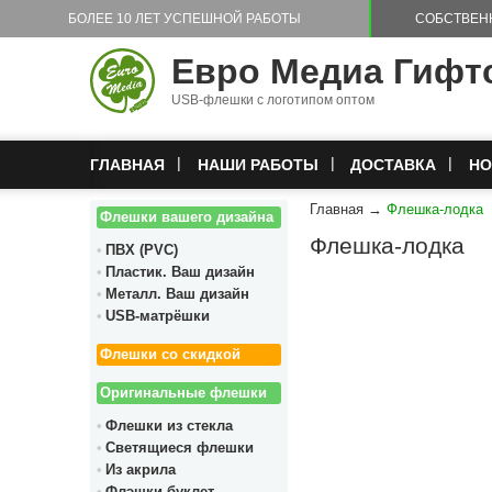
Перейти к основному содержанию
БОЛЕЕ 10 ЛЕТ УСПЕШНОЙ РАБОТЫ
СОБСТВЕН
Евро Медиа Гифт
USB-флешки с логотипом оптом
ГЛАВНАЯ
НАШИ РАБОТЫ
ДОСТАВКА
НО
Главная
→
Флешка-лодка
Флешки вашего дизайна
Флешка-лодка
ПВХ (PVC)
Пластик. Ваш дизайн
Металл. Ваш дизайн
USB-матрёшки
Флешки со скидкой
Оригинальные флешки
Флешки из стекла
Светящиеся флешки
Из акрила