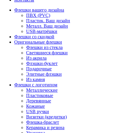
Флешки вашего дизайна
ПВХ (PVC)
Пластик. Ваш дизайн
Металл. Ваш дизайн
USB-матрёшки
Флешки со скидкой
Оригинальные флешки
Флешки из стекла
Светящиеся флешки
Из акрила
Флэшки-буклет
Подарочные
Элитные флэшки
Из камня
Флешки с логотипом
Металлические
Пластиковые
Деревянные
Кожаные
USB ручки
Визитки (кредитки)
Флешка-браслет
Керамика и резина
Упаковка