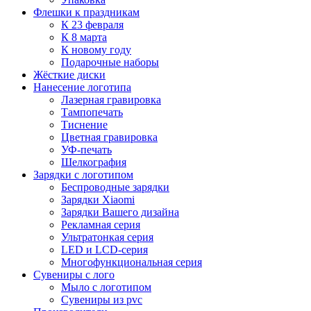
Флешки к праздникам
К 23 февраля
К 8 марта
К новому году
Подарочные наборы
Жёсткие диски
Нанесение логотипа
Лазерная гравировка
Тампопечать
Тиснение
Цветная гравировка
УФ-печать
Шелкография
Зарядки с логотипом
Беспроводные зарядки
Зарядки Xiaomi
Зарядки Вашего дизайна
Рекламная серия
Ультратонкая серия
LED и LCD-серия
Многофункциональная серия
Сувениры с лого
Мыло с логотипом
Сувениры из pvc