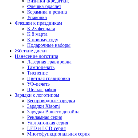
Визитки (кредитки)
Флешка-браслет
Керамика и резина
Упаковка
Флешки к праздникам
К 23 февраля
К 8 марта
К новому году
Подарочные наборы
Жёсткие диски
Нанесение логотипа
Лазерная гравировка
Тампопечать
Тиснение
Цветная гравировка
УФ-печать
Шелкография
Зарядки с логотипом
Беспроводные зарядки
Зарядки Xiaomi
Зарядки Вашего дизайна
Рекламная серия
Ультратонкая серия
LED и LCD-серия
Многофункциональная серия