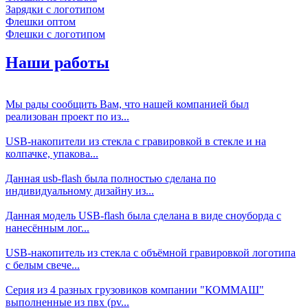
Зарядки с логотипом
Флешки оптом
Флешки с логотипом
Наши работы
Мы рады сообщить Вам, что нашей компанией был
реализован проект по из...
USB-накопители из стекла с гравировкой в стекле и на
колпачке, упакова...
Данная usb-flash была полностью сделана по
индивидуальному дизайну из...
Данная модель USB-flash была сделана в виде сноуборда с
нанесённым лог...
USB-накопитель из стекла с объёмной гравировкой логотипа
с белым свече...
Серия из 4 разных грузовиков компании "КОММАШ"
выполненные из пвх (pv...