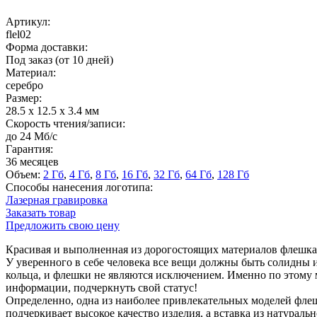
Артикул:
flel02
Форма доставки:
Под заказ (от 10 дней)
Материал:
серебро
Размер:
28.5 x 12.5 x 3.4 мм
Скорость чтения/записи:
до 24 Мб/с
Гарантия:
36 месяцев
Объем:
2 Гб
,
4 Гб
,
8 Гб
,
16 Гб
,
32 Гб
,
64 Гб
,
128 Гб
Способы нанесения логотипа:
Лазерная гравировка
Заказать товар
Предложить свою цену
Красивая и выполненная из дорогостоящих материалов флешка
У уверенного в себе человека все вещи должны быть солидны и
кольца, и флешки не являются исключением. Именно по этому 
информации, подчеркнуть свой статус!
Определенно, одна из наиболее привлекательных моделей флеш
подчеркивает высокое качество изделия, а вставка из натураль