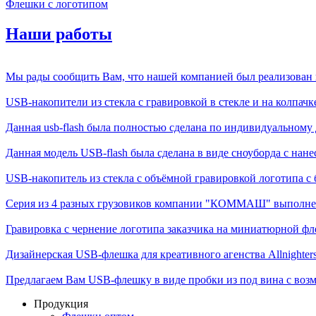
Флешки с логотипом
Наши работы
Мы рады сообщить Вам, что нашей компанией был реализован п
USB-накопители из стекла с гравировкой в стекле и на колпачке,
Данная usb-flash была полностью сделана по индивидуальному д
Данная модель USB-flash была сделана в виде сноуборда с нане
USB-накопитель из стекла с объёмной гравировкой логотипа с б
Серия из 4 разных грузовиков компании "КОММАШ" выполненн
Гравировка с чернение логотипа заказчика на миниатюрной фле
Дизайнерская USB-флешка для креативного агенства Allnighter
Предлагаем Вам USB-флешку в виде пробки из под вина с возм
Продукция