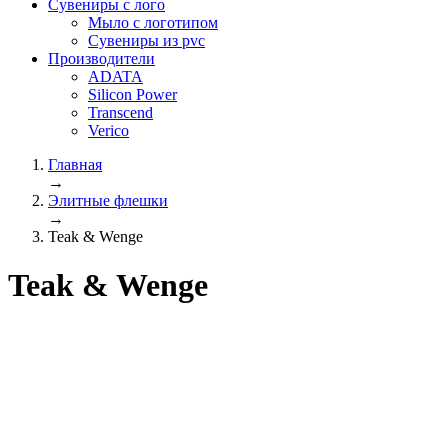
Сувениры с лого
Мыло с логотипом
Сувениры из pvc
Производители
ADATA
Silicon Power
Transcend
Verico
Главная
→
Элитные флешки
→
Teak & Wenge
Teak & Wenge