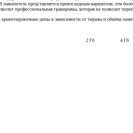
B накопитель представляется превосходным вариантом, тем боле
волит профессиональная гравировка, которая не позволит переп
ы ориентировочные цены в зависимости от тиража и объёма пам
2 Гб
4 Гб