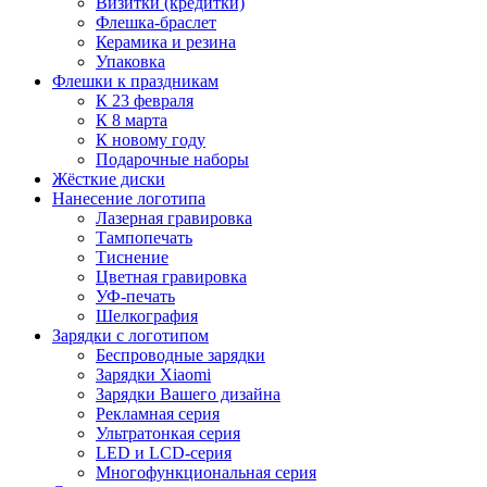
Визитки (кредитки)
Флешка-браслет
Керамика и резина
Упаковка
Флешки к праздникам
К 23 февраля
К 8 марта
К новому году
Подарочные наборы
Жёсткие диски
Нанесение логотипа
Лазерная гравировка
Тампопечать
Тиснение
Цветная гравировка
УФ-печать
Шелкография
Зарядки с логотипом
Беспроводные зарядки
Зарядки Xiaomi
Зарядки Вашего дизайна
Рекламная серия
Ультратонкая серия
LED и LCD-серия
Многофункциональная серия