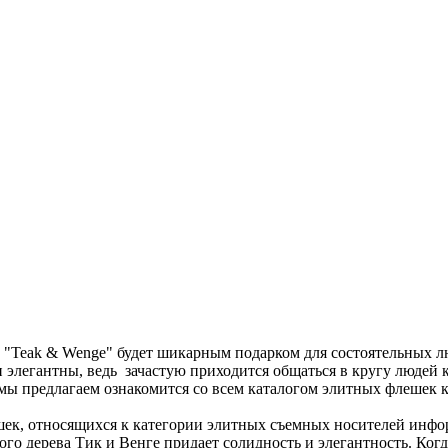
 "Teak & Wenge" будет шикарным подарком для состоятельных л
 элегантны, ведь зачастую приходится общаться в кругу людей 
мы предлагаем ознакомится со всем каталогом элитных флешек к
ек, относящихся к категории элитных съемных носителей инфор
ного дерева Тик и Венге придает солидность и элегантность. Ког