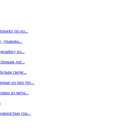
роект по из...
 упакова...
изайну из...
сённым лог...
елым свече...
ые из пвх (pv...
шки из мета...
s
ожностью гра...