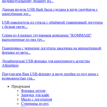
индивидуальному дизайну из...
Данная модель USB-flash была сделана в виде сноуборда с
нанесённым лог...
USB-накопитель из стекла с объёмной гравировкой логотипа
с белым свече...
Серия из 4 разных грузовиков компании "КОММАШ"
выполненные из пвх (pv...
Гравировка с чернение логотипа заказчика на миниатюрной
флешки из мета...
Дизайнерская USB-флешка для креативного агенства
Allnighters
Предлагаем Вам USB-флешку в виде пробки из под вина с
возможностью гра...
Продукция
Флешки оптом
Зарядки для кафе
Мыло с логотипом
Сувениры из pvc