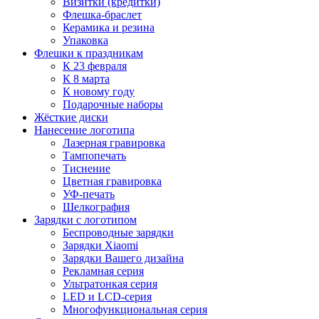
Визитки (кредитки)
Флешка-браслет
Керамика и резина
Упаковка
Флешки к праздникам
К 23 февраля
К 8 марта
К новому году
Подарочные наборы
Жёсткие диски
Нанесение логотипа
Лазерная гравировка
Тампопечать
Тиснение
Цветная гравировка
УФ-печать
Шелкография
Зарядки с логотипом
Беспроводные зарядки
Зарядки Xiaomi
Зарядки Вашего дизайна
Рекламная серия
Ультратонкая серия
LED и LCD-серия
Многофункциональная серия