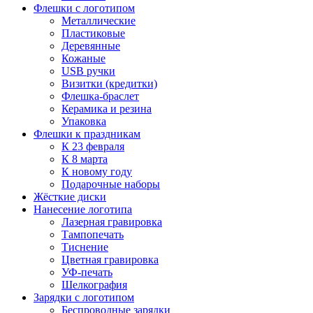
Флешки с логотипом
Металлические
Пластиковые
Деревянные
Кожаные
USB ручки
Визитки (кредитки)
Флешка-браслет
Керамика и резина
Упаковка
Флешки к праздникам
К 23 февраля
К 8 марта
К новому году
Подарочные наборы
Жёсткие диски
Нанесение логотипа
Лазерная гравировка
Тампопечать
Тиснение
Цветная гравировка
УФ-печать
Шелкография
Зарядки с логотипом
Беспроводные зарядки