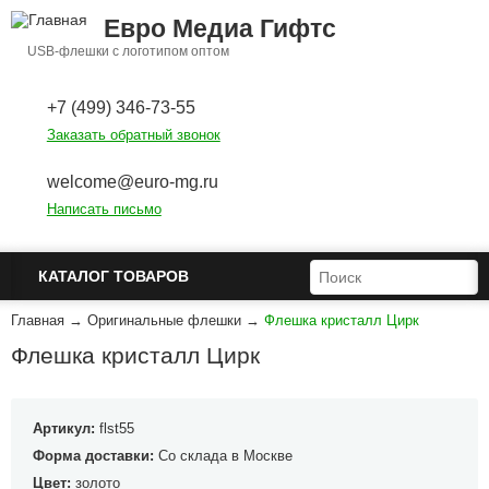
Перейти к основному содержанию
Евро Медиа Гифтс
USB-флешки с логотипом оптом
+7 (499) 346-73-55
Заказать обратный звонок
welcome@euro-mg.ru
Написать письмо
ФОРМА ПОИСКА
ПОИСК
КАТАЛОГ ТОВАРОВ
Главная
→
Оригинальные флешки
→
Флешка кристалл Цирк
Флешка кристалл Цирк
Артикул:
flst55
Форма доставки:
Со склада в Москве
Цвет:
золото