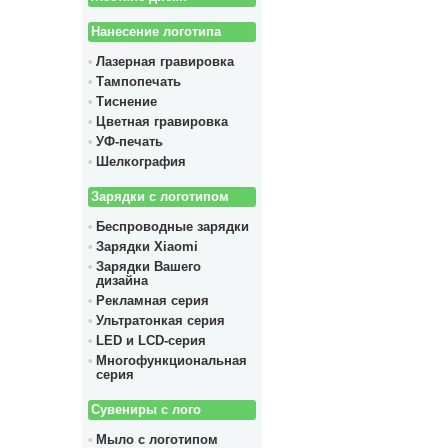
Нанесение логотипа
Лазерная гравировка
Тампопечать
Тиснение
Цветная гравировка
УФ-печать
Шелкография
Зарядки с логотипом
Беспроводные зарядки
Зарядки Xiaomi
Зарядки Вашего
дизайна
Рекламная серия
Ультратонкая серия
LED и LCD-серия
Многофункциональная
серия
Сувениры с лого
Мыло с логотипом