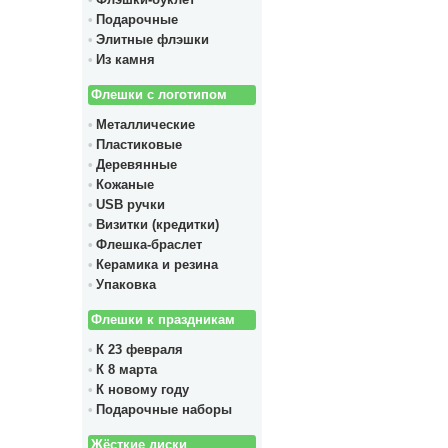
Флэшки-буклет
Подарочные
Элитные флэшки
Из камня
Флешки с логотипом
Металлические
Пластиковые
Деревянные
Кожаные
USB ручки
Визитки (кредитки)
Флешка-браслет
Керамика и резина
Упаковка
Флешки к праздникам
К 23 февраля
К 8 марта
К новому году
Подарочные наборы
Жёсткие диски