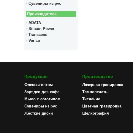
Сувениры из pvc
Производители
ADATA
Silicon Power
Transcend
Verico
Продукция
Производство
Флешки оптом
Лазерная гравировка
Зарядки для кафе
Тампопечать
Мыло с логотипом
Тиснение
Сувениры из pvc
Цветная гравировка
Жёсткие диски
Шелкография