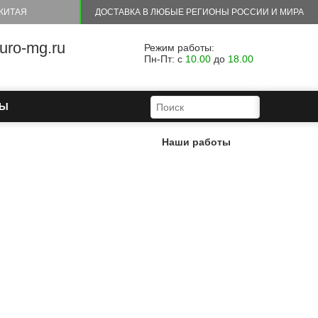
КИТАЯ
ДОСТАВКА В ЛЮБЫЕ РЕГИОНЫ РОССИИ И МИРА
ro-mg.ru
Режим работы:
Пн-Пт: с
10.00
до
18.00
ФОРМА ПОИСКА
ПОИСК
ТЫ
Наши работы