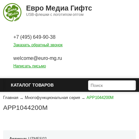
Перейти к основному содержанию
Евро Медиа Гифтс
USB-флешки с логотипом оптом
+7 (495) 649-90-38
Заказать обратный звонок
welcome@euro-mg.ru
Написать письмо
ФОРМА ПОИСКА
ПОИСК
КАТАЛОГ ТОВАРОВ
Главная
→
Многофункциональная серия
→
APP1044200M
APP1044200M
Артикул:
UZMFS02