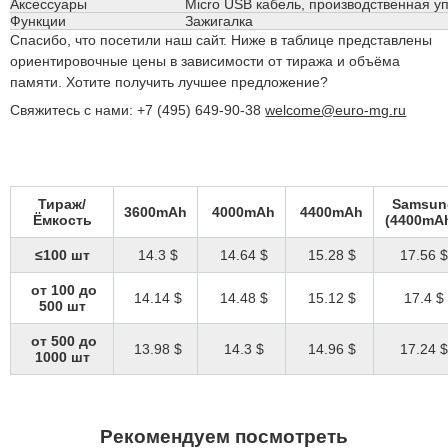
Аксессуары
Micro USB кабель, производственная у
Функции
Зажигалка
Спасибо, что посетили наш сайт. Ниже в таблице представлены
ориентировочные цены в зависимости от тиража и объёма
памяти. Хотите получить лучшее предложение?
Свяжитесь с нами: +7 (495) 649-90-38
welcome@euro-mg.ru
Тираж/
Samsun
3600mAh
4000mAh
4400mAh
Ёмкость
(4400mA
≤100 шт
14.3 $
14.64 $
15.28 $
17.56 $
от 100 до
14.14 $
14.48 $
15.12 $
17.4 $
500 шт
от 500 до
13.98 $
14.3 $
14.96 $
17.24 $
1000 шт
Рекомендуем посмотреть