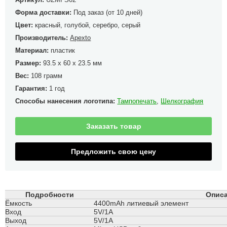
Форма доставки:
Под заказ (от 10 дней)
Цвет:
красный, голубой, серебро, серый
Производитель:
Apexto
Материал:
пластик
Размер:
93.5 x 60 x 23.5 мм
Вес:
108 грамм
Гарантия:
1 год
Способы нанесения логотипа:
Тампопечать
,
Шелкография
Заказать товар
Предложить свою цену
Подробности
Описа
Ёмкость
4400mAh литиевый элемент
Вход
5V/1A
Выход
5V/1A