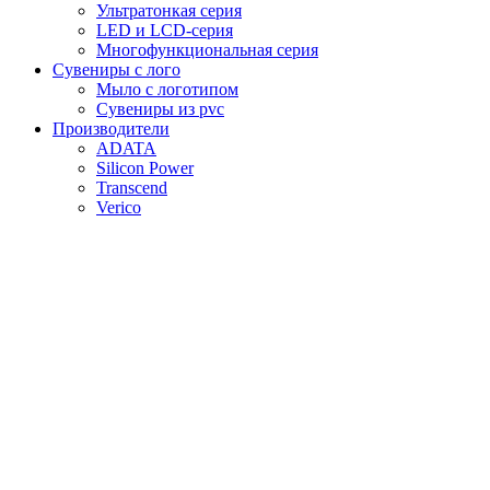
Ультратонкая серия
LED и LCD-серия
Многофункциональная серия
Сувениры с лого
Мыло с логотипом
Сувениры из pvc
Производители
ADATA
Silicon Power
Transcend
Verico