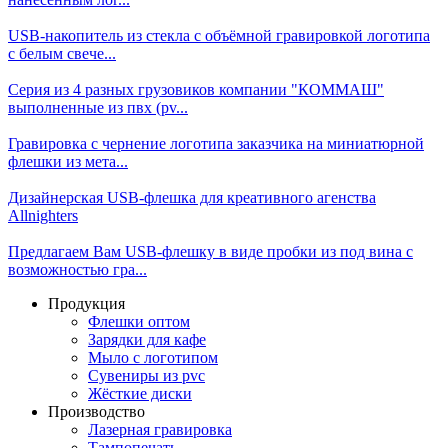
USB-накопитель из стекла с объёмной гравировкой логотипа
с белым свече...
Серия из 4 разных грузовиков компании "КОММАШ"
выполненные из пвх (pv...
Гравировка с чернение логотипа заказчика на миниатюрной
флешки из мета...
Дизайнерская USB-флешка для креативного агенства
Allnighters
Предлагаем Вам USB-флешку в виде пробки из под вина с
возможностью гра...
Продукция
Флешки оптом
Зарядки для кафе
Мыло с логотипом
Сувениры из pvc
Жёсткие диски
Производство
Лазерная гравировка
Тампопечать