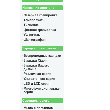
Нанесение логотипа
Лазерная гравировка
Тампопечать
Тиснение
Цветная гравировка
УФ-печать
Шелкография
Зарядки с логотипом
Беспроводные зарядки
Зарядки Xiaomi
Зарядки Вашего
дизайна
Рекламная серия
Ультратонкая серия
LED и LCD-серия
Многофункциональная
серия
Сувениры с лого
Мыло с логотипом