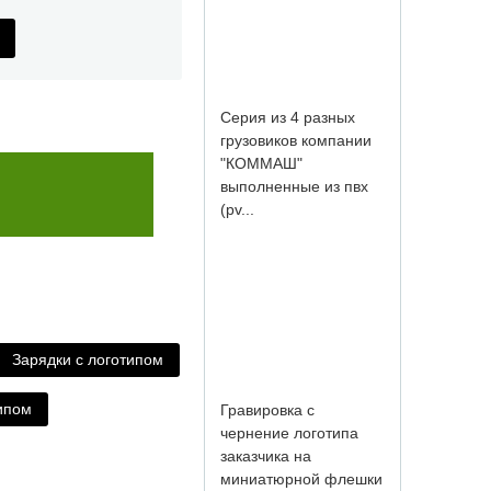
Серия из 4 разных
грузовиков компании
"КОММАШ"
выполненные из пвх
(pv...
Зарядки с логотипом
ипом
Гравировка с
чернение логотипа
заказчика на
миниатюрной флешки