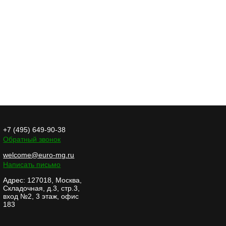
Предлагаем Вам USB-
флешку в виде пробки
из под вина с
возможностью гра...
+7 (495) 649-90-38
Обратный звонок
Мы рады сообщить
Вам, что нашей
welcome@euro-mg.ru
компанией был
Написать письмо
реализован проект по
Адрес: 127018, Москва,
из...
Складочная, д.3, стр.3,
вход №2, 3 этаж, офис
183