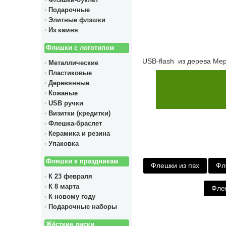
Флэшки-буклет
Подарочные
Элитные флэшки
Из камня
Флешки с логотипом
USB-flash из дерева Ме
Металлические
Пластиковые
Деревянные
Кожаные
USB ручки
Визитки (кредитки)
Флешка-браслет
Керамика и резина
Упаковка
Флешки к праздникам
Флешки из пвх
Фл
К 23 февраля
К 8 марта
Фле
К новому году
Подарочные наборы
Жёсткие диски