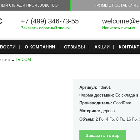
НЫЙ СКЛАД И ПРОИЗВОДСТВО
ПРЯМЫЕ ПОСТАВКИ ИЗ 
с
+7 (499) 346-73-55
welcome@eu
Заказать обратный звонок
Написать письмо
ВОСТИ
О КОМПАНИИ
ОТЗЫВЫ
АКЦИИ
КОНТАК
лешки
→
IRICOM
Артикул:
flder01
Форма доставки:
Со склада в
Производитель:
GoodRam
Материал:
дерево
Объем:
2 Гб
,
4 Гб
,
8 Гб
,
16 Гб
,
Заказать товар