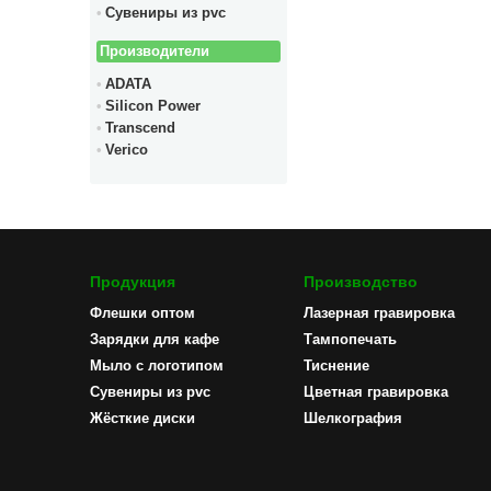
Сувениры из pvc
Производители
ADATA
Silicon Power
Transcend
Verico
Продукция
Производство
Флешки оптом
Лазерная гравировка
Зарядки для кафе
Тампопечать
Мыло с логотипом
Тиснение
Сувениры из pvc
Цветная гравировка
Жёсткие диски
Шелкография