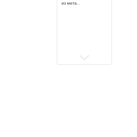
из мета...
Дизайнерская USB-
флешка для
креативного агенства
Allnighters