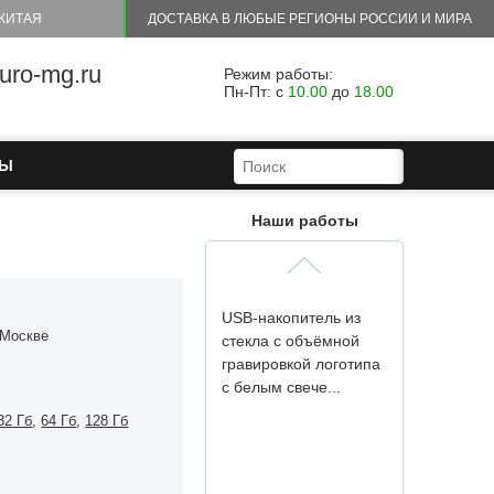
КИТАЯ
ДОСТАВКА В ЛЮБЫЕ РЕГИОНЫ РОССИИ И МИРА
Данная модель USB-
flash была сделана в
ro-mg.ru
виде сноуборда с
Режим работы:
Пн-Пт: с
10.00
до
18.00
нанесённым лог...
ФОРМА ПОИСКА
ПОИСК
ТЫ
Наши работы
USB-накопитель из
 Москве
стекла с объёмной
гравировкой логотипа
с белым свече...
32 Гб
,
64 Гб
,
128 Гб