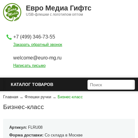
Перейти к основному содержанию
Евро Медиа Гифтс
USB-флешки с логотипом оптом
+7 (499) 346-73-55
Заказать обратный звонок
welcome@euro-mg.ru
Написать письмо
ФОРМА ПОИСКА
ПОИСК
КАТАЛОГ ТОВАРОВ
Главная
→
Флешки ручки
→
Бизнес-класс
Бизнес-класс
Артикул:
FLRU08
Форма доставки:
Со склада в Москве