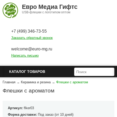
Перейти к основному содержанию
Евро Медиа Гифтс
USB-флешки с логотипом оптом
+7 (499) 346-73-55
Заказать обратный звонок
welcome@euro-mg.ru
Написать письмо
ФОРМА ПОИСКА
ПОИСК
КАТАЛОГ ТОВАРОВ
Главная
→
Керамика и резина
→
Флешки с ароматом
Флешки с ароматом
Артикул:
flker03
Форма доставки:
Под заказ (от 10 дней)