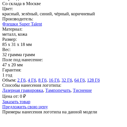
Со склада в Москве
Цвет:
красный, зелёный, синий, чёрный, коричневый
Производитель:
Флешки Super Talent
Материал:
металл, кожа
Размер:
85 x 31 x 18 мм
Вес:
32 грамма грамм
Поле под нанесение:
47 x 20 мм
Гарантия:
1 год
Объем:
2 Гб
,
4 Гб
,
8 Гб
,
16 Гб
,
32 Гб
,
64 Гб
,
128 Гб
Способы нанесения логотипа:
Лазерная гравировка
,
Тампопечать
,
Тиснение
Цена от:
0
₽
Заказать товар
Предложить свою цену
Примеры нанесения логотипа на данной модели