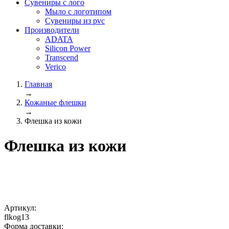
Сувениры с лого
Мыло с логотипом
Сувениры из pvc
Производители
ADATA
Silicon Power
Transcend
Verico
Главная
→
Кожаные флешки
→
Флешка из кожи
Флешка из кожи
Артикул:
flkog13
Форма доставки: