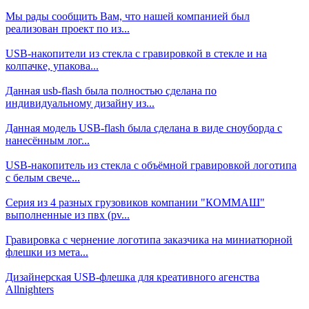
Мы рады сообщить Вам, что нашей компанией был
реализован проект по из...
USB-накопители из стекла с гравировкой в стекле и на
колпачке, упакова...
Данная usb-flash была полностью сделана по
индивидуальному дизайну из...
Данная модель USB-flash была сделана в виде сноуборда с
нанесённым лог...
USB-накопитель из стекла с объёмной гравировкой логотипа
с белым свече...
Серия из 4 разных грузовиков компании "КОММАШ"
выполненные из пвх (pv...
Гравировка с чернение логотипа заказчика на миниатюрной
флешки из мета...
Дизайнерская USB-флешка для креативного агенства
Allnighters