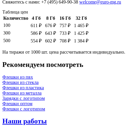
Свяжитесь с нами: +7 (495) 649-90-38
welcome@euro-mg.ru
Таблица цен
Количество
4 Гб
8 Гб
16 Гб
32 Гб
100
611 ₽
676 ₽
757 ₽
1 465 ₽
300
586 ₽
643 ₽
733 ₽
1 425 ₽
500
554 ₽
602 ₽
708 ₽
1 384 ₽
На тиражи от 1000 шт. цена рассчитывается индивидуально.
Рекомендуем посмотреть
Флешки из пвх
Флешки из стекла
Флешки из пластика
Флешки из металла
Зарядки с логотипом
Флешки оптом
Флешки с логотипом
Наши работы