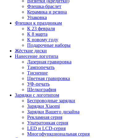
Визитки (кредитки)
Флешка-браслет
Керамика и резина
Упаковка
Флешки к праздникам
К 23 февраля
К 8 марта
К новому году
Подарочные наборы
Жёсткие диски
Нанесение логотипа
Лазерная гравировка
Тампопечать
Тиснение
Цветная гравировка
УФ-печать
Шелкография
Зарядки с логотипом
Беспроводные зарядки
Зарядки Xiaomi
Зарядки Вашего дизайна
Рекламная серия
Ультратонкая серия
LED и LCD-серия
Многофункциональная серия