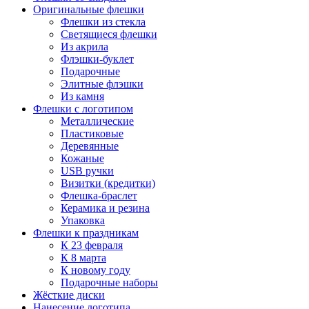
Оригинальные флешки
Флешки из стекла
Светящиеся флешки
Из акрила
Флэшки-буклет
Подарочные
Элитные флэшки
Из камня
Флешки с логотипом
Металлические
Пластиковые
Деревянные
Кожаные
USB ручки
Визитки (кредитки)
Флешка-браслет
Керамика и резина
Упаковка
Флешки к праздникам
К 23 февраля
К 8 марта
К новому году
Подарочные наборы
Жёсткие диски
Нанесение логотипа