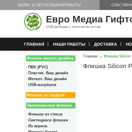
Перейти к основному содержанию
БОЛЕЕ 10 ЛЕТ УСПЕШНОЙ РАБОТЫ
СОБСТВЕН
Евро Медиа Гифт
USB-флешки с логотипом оптом
ГЛАВНАЯ
НАШИ РАБОТЫ
ДОСТАВКА
НО
Главная
→
Флешка Silicon 
Флешки вашего дизайна
Флешка Silicon 
ПВХ (PVC)
Пластик. Ваш дизайн
Металл. Ваш дизайн
USB-матрёшки
Флешки со скидкой
Оригинальные флешки
Флешки из стекла
Светящиеся флешки
Из акрила