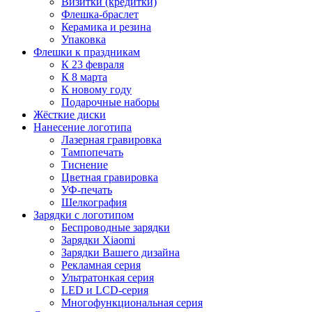
Визитки (кредитки)
Флешка-браслет
Керамика и резина
Упаковка
Флешки к праздникам
К 23 февраля
К 8 марта
К новому году
Подарочные наборы
Жёсткие диски
Нанесение логотипа
Лазерная гравировка
Тампопечать
Тиснение
Цветная гравировка
УФ-печать
Шелкография
Зарядки с логотипом
Беспроводные зарядки
Зарядки Xiaomi
Зарядки Вашего дизайна
Рекламная серия
Ультратонкая серия
LED и LCD-серия
Многофункциональная серия