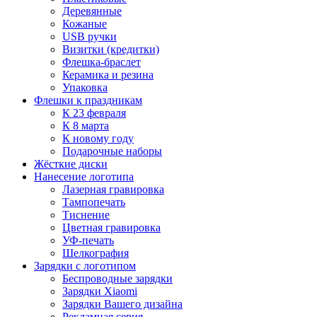
Деревянные
Кожаные
USB ручки
Визитки (кредитки)
Флешка-браслет
Керамика и резина
Упаковка
Флешки к праздникам
К 23 февраля
К 8 марта
К новому году
Подарочные наборы
Жёсткие диски
Нанесение логотипа
Лазерная гравировка
Тампопечать
Тиснение
Цветная гравировка
УФ-печать
Шелкография
Зарядки с логотипом
Беспроводные зарядки
Зарядки Xiaomi
Зарядки Вашего дизайна
Рекламная серия