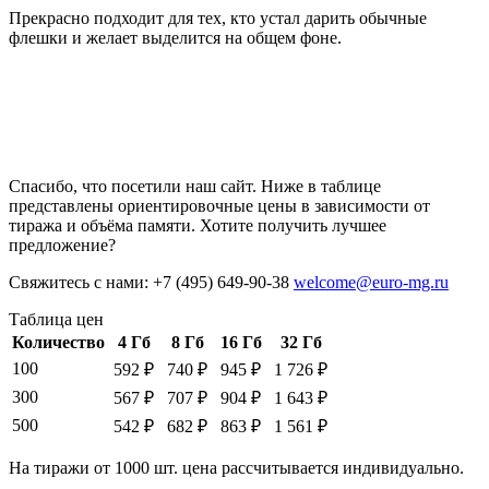
Прекрасно подходит для тех, кто устал дарить обычные
флешки и желает выделится на общем фоне.
Спасибо, что посетили наш сайт. Ниже в таблице
представлены ориентировочные цены в зависимости от
тиража и объёма памяти. Хотите получить лучшее
предложение?
Свяжитесь с нами: +7 (495) 649-90-38
welcome@euro-mg.ru
Таблица цен
Количество
4 Гб
8 Гб
16 Гб
32 Гб
100
592 ₽
740 ₽
945 ₽
1 726 ₽
300
567 ₽
707 ₽
904 ₽
1 643 ₽
500
542 ₽
682 ₽
863 ₽
1 561 ₽
На тиражи от 1000 шт. цена рассчитывается индивидуально.