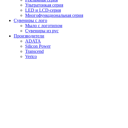
Ультратонкая серия
LED и LCD-серия
Многофункциональная серия
Сувениры с лого
Мыло с логотипом
Сувениры из pvc
Производители
ADATA
Silicon Power
Transcend
Verico