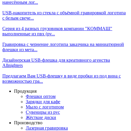
нанесённым лог...
USB-накопитель из стекла с объёмной гравировкой логотипа
с белым свече...
Серия из 4 разных грузовиков компании "КОММАШ"
выполненные из пвх (pv...
Гравировка с чернение логотипа заказчика на миниатюрной
флешки из мета...
Дизайнерская USB-флешка для креативного агенства
Allnighters
Предлагаем Вам USB-флешку в виде пробки из под вина с
возможностью гра...
Продукция
Флешки оптом
Зарядки для кафе
Мыло с логотипом
Сувениры из pvc
Жёсткие диски
Производство
Лазерная гравировка