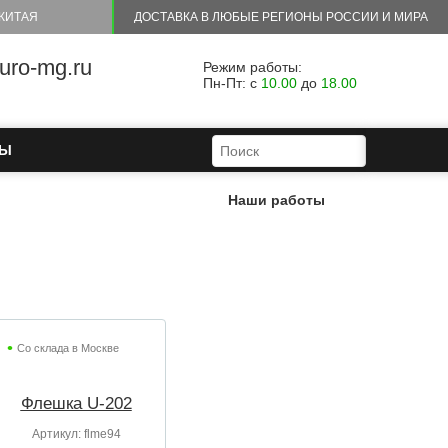
КИТАЯ
ДОСТАВКА В ЛЮБЫЕ РЕГИОНЫ РОССИИ И МИРА
ro-mg.ru
Режим работы:
Пн-Пт: с
10.00
до
18.00
ФОРМА ПОИСКА
ПОИСК
ТЫ
Наши работы
Со склада в Москве
Флешка U-202
Артикул:
flme94