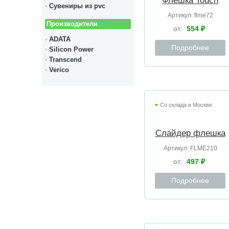
Флешка Touch
Сувениры из pvc
Артикул:
flme72
Производители
от:
554 ₽
ADATA
Подробнее
Silicon Power
Transcend
Verico
Со склада в Москве
Слайдер флешка
Артикул:
FLME210
от:
497 ₽
Подробнее