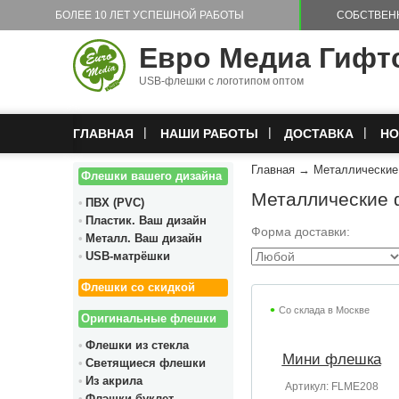
Перейти к основному содержанию
БОЛЕЕ 10 ЛЕТ УСПЕШНОЙ РАБОТЫ
СОБСТВЕН
Евро Медиа Гифт
USB-флешки с логотипом оптом
ГЛАВНАЯ
НАШИ РАБОТЫ
ДОСТАВКА
НО
Главная
→
Металлически
Флешки вашего дизайна
Металлические 
ПВХ (PVC)
Пластик. Ваш дизайн
Форма доставки:
Металл. Ваш дизайн
USB-матрёшки
Флешки со скидкой
Со склада в Москве
Оригинальные флешки
Флешки из стекла
Мини флешка
Светящиеся флешки
Из акрила
Артикул:
FLME208