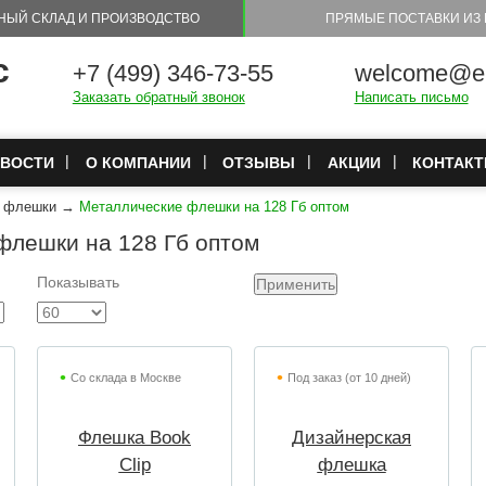
НЫЙ СКЛАД И ПРОИЗВОДСТВО
ПРЯМЫЕ ПОСТАВКИ ИЗ 
с
+7 (499) 346-73-55
welcome@eu
Заказать обратный звонок
Написать письмо
ВОСТИ
О КОМПАНИИ
ОТЗЫВЫ
АКЦИИ
КОНТАК
е флешки
→
Металлические флешки на 128 Гб оптом
флешки на 128 Гб оптом
Показывать
Со склада в Москве
Под заказ (от 10 дней)
Флешка Book
Дизайнерская
Clip
флешка