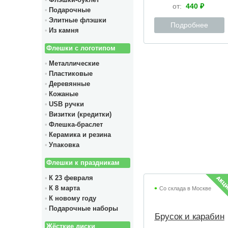
Флэшки-буклет
от:
440 ₽
Подарочные
Элитные флэшки
Подробнее
Из камня
Флешки с логотипом
Металлические
Пластиковые
Деревянные
Кожаные
USB ручки
Визитки (кредитки)
Флешка-браслет
Керамика и резина
Упаковка
Флешки к праздникам
К 23 февраля
К 8 марта
Со склада в Москве
К новому году
Подарочные наборы
Брусок и карабин
Жёсткие диски