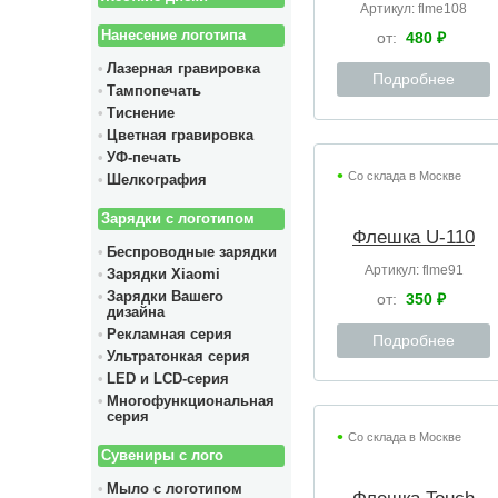
Артикул:
flme108
Нанесение логотипа
от:
480 ₽
Лазерная гравировка
Подробнее
Тампопечать
Тиснение
Цветная гравировка
УФ-печать
Со склада в Москве
Шелкография
Зарядки с логотипом
Флешка U-110
Беспроводные зарядки
Артикул:
flme91
Зарядки Xiaomi
Зарядки Вашего
от:
350 ₽
дизайна
Рекламная серия
Подробнее
Ультратонкая серия
LED и LCD-серия
Многофункциональная
серия
Со склада в Москве
Сувениры с лого
Мыло с логотипом