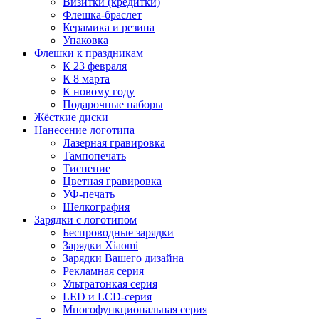
Визитки (кредитки)
Флешка-браслет
Керамика и резина
Упаковка
Флешки к праздникам
К 23 февраля
К 8 марта
К новому году
Подарочные наборы
Жёсткие диски
Нанесение логотипа
Лазерная гравировка
Тампопечать
Тиснение
Цветная гравировка
УФ-печать
Шелкография
Зарядки с логотипом
Беспроводные зарядки
Зарядки Xiaomi
Зарядки Вашего дизайна
Рекламная серия
Ультратонкая серия
LED и LCD-серия
Многофункциональная серия