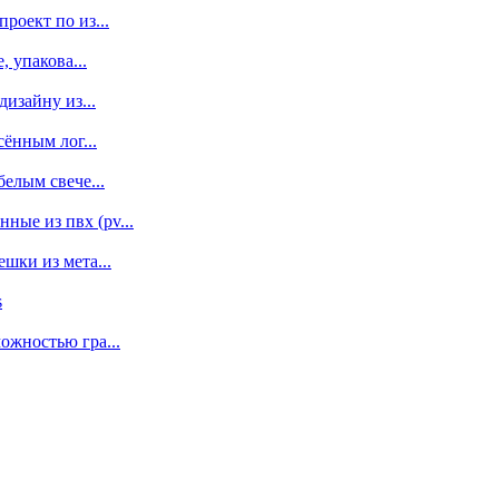
роект по из...
 упакова...
изайну из...
сённым лог...
елым свече...
ые из пвх (pv...
шки из мета...
s
ожностью гра...