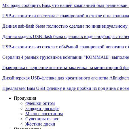
Мы рады сообщить Вам, что нашей компанией был реализован п
USB-накопители из стекла с гравировкой в стекле и на колпачке,
Данная usb-flash была полностью сделана по индивидуальному д
Данная модель USB-flash была сделана в виде сноуборда с нане
USB-накопитель из стекла с объёмной гравировкой логотипа с б
Серия из 4 разных грузовиков компании "КОММАШ" выполненн
Гравировка с чернение логотипа заказчика на миниатюрной фле
Дизайнерская USB-флешка для креативного агенства Allnighter
Предлагаем Вам USB-флешку в виде пробки из под вина с возм
Продукция
Флешки оптом
Зарядки для кафе
Мыло с логотипом
Сувениры из pvc
Жёсткие диски