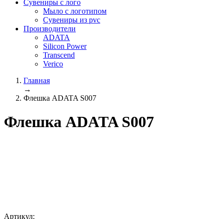
Сувениры с лого
Мыло с логотипом
Сувениры из pvc
Производители
ADATA
Silicon Power
Transcend
Verico
Главная
→
Флешка ADATA S007
Флешка ADATA S007
Артикул: