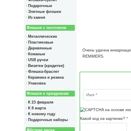
Флэшки-буклет
Подарочные
Элитные флэшки
Из камня
Флешки с логотипом
Металлические
Пластиковые
Деревянные
Очень удачна инкарнаци
Кожаные
REMMERS.
USB ручки
Визитки (кредитки)
Флешка-браслет
Керамика и резина
Упаковка
Имя
*
Флешки к праздникам
К 23 февраля
К 8 марта
К новому году
Какой код на картинке?
*
Подарочные наборы
Жёсткие диски