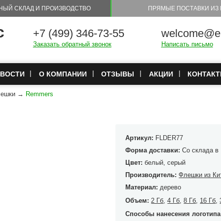
НЫЙ СКЛАД И ПРОИЗВОДСТВО
ПРЯМЫЕ ПОСТАВКИ ИЗ 
с
+7 (499) 346-73-55
welcome@eu
Заказать обратный звонок
Написать письмо
ВОСТИ
О КОМПАНИИ
ОТЗЫВЫ
АКЦИИ
КОНТАК
лешки
→
Remmers
Артикул:
FLDER77
Форма доставки:
Со склада в
Цвет:
белый, серый
Производитель:
Флешки из Ки
Материал:
дерево
Объем:
2 Гб
,
4 Гб
,
8 Гб
,
16 Гб
,
Способы нанесения логотипа