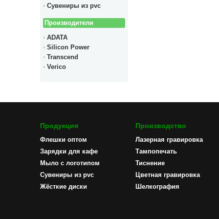
Сувениры из pvc
Производители
ADATA
Silicon Power
Transcend
Verico
Продукция
Производство
Флешки оптом
Лазерная гравировка
Зарядки для кафе
Тампопечать
Мыло с логотипом
Тиснение
Сувениры из pvc
Цветная гравировка
Жёсткие диски
Шелкография