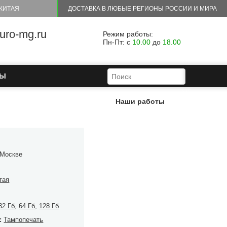
КИТАЯ
ДОСТАВКА В ЛЮБЫЕ РЕГИОНЫ РОССИИ И МИРА
ro-mg.ru
Режим работы:
Пн-Пт: с
10.00
до
18.00
ФОРМА ПОИСКА
ПОИСК
ТЫ
Наши работы
 Москве
тая
32 Гб
,
64 Гб
,
128 Гб
:
Тампопечать