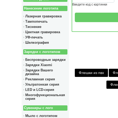
Введите код с картинки
Нанесение логотипа
Лазерная гравировка
Тампопечать
Тиснение
Цветная гравировка
УФ-печать
Шелкография
Зарядки с логотипом
Беспроводные зарядки
Зарядки Xiaomi
Зарядки Вашего
Флешки из пвх
Фл
дизайна
Рекламная серия
Фле
Ультратонкая серия
LED и LCD-серия
Многофункциональная
серия
Сувениры с лого
Мыло с логотипом