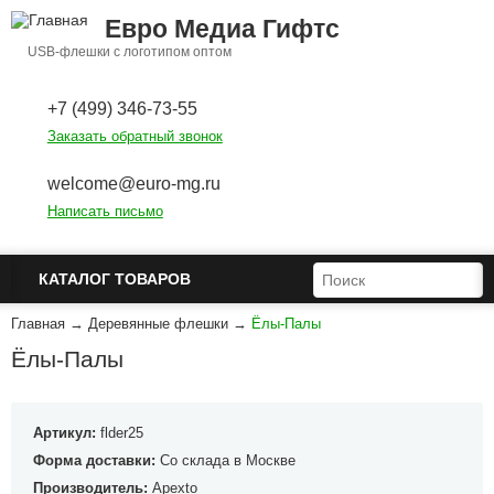
Перейти к основному содержанию
Евро Медиа Гифтс
USB-флешки с логотипом оптом
+7 (499) 346-73-55
Заказать обратный звонок
welcome@euro-mg.ru
Написать письмо
ФОРМА ПОИСКА
ПОИСК
КАТАЛОГ ТОВАРОВ
Главная
→
Деревянные флешки
→
Ёлы-Палы
Ёлы-Палы
Артикул:
flder25
Форма доставки:
Со склада в Москве
Производитель:
Apexto