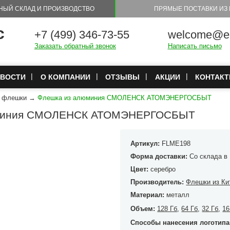
НЫЙ СКЛАД И ПРОИЗВОДСТВО
ПРЯМЫЕ ПОСТАВКИ ИЗ 
с
+7 (499) 346-73-55
welcome@eu
Заказать обратный звонок
Написать письмо
ВОСТИ
О КОМПАНИИ
ОТЗЫВЫ
АКЦИИ
КОНТАК
е флешки
→
Флешка из алюминия СМОЛЕНСК АТОМЭНЕРГОСБЫТ
юминия СМОЛЕНСК АТОМЭНЕРГОСБЫТ
Артикул:
FLME198
Форма доставки:
Со склада в
Цвет:
серебро
Производитель:
Флешки из Ки
Материал:
металл
Объем:
128 Гб
,
64 Гб
,
32 Гб
,
16
Способы нанесения логотипа