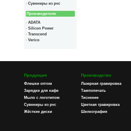
Сувениры из pvc
Производители
ADATA
Silicon Power
Transcend
Verico
Продукция
Производство
Флешки оптом
Лазерная гравировка
Зарядки для кафе
Тампопечать
Мыло с логотипом
Тиснение
Сувениры из pvc
Цветная гравировка
Жёсткие диски
Шелкография