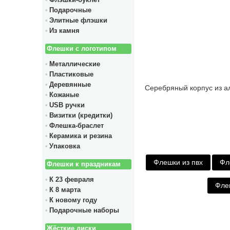
Флэшки-буклет
Подарочные
Элитные флэшки
Из камня
Флешки с логотипом
Металлические
Пластиковые
Деревянные
Серебряный корпус из а
Кожаные
USB ручки
Визитки (кредитки)
Флешка-браслет
Керамика и резина
Упаковка
Флешки из пвх
Фл
Флешки к праздникам
К 23 февраля
Фле
К 8 марта
К новому году
Подарочные наборы
Жёсткие диски