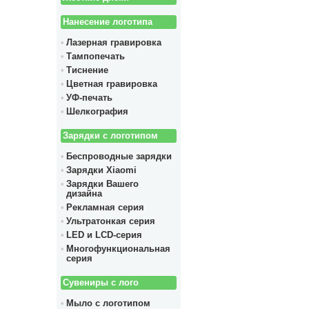
Нанесение логотипа
Лазерная гравировка
Тампопечать
Тиснение
Цветная гравировка
УФ-печать
Шелкография
Зарядки с логотипом
Беспроводные зарядки
Зарядки Xiaomi
Зарядки Вашего
дизайна
Рекламная серия
Ультратонкая серия
LED и LCD-серия
Многофункциональная
серия
Сувениры с лого
Мыло с логотипом