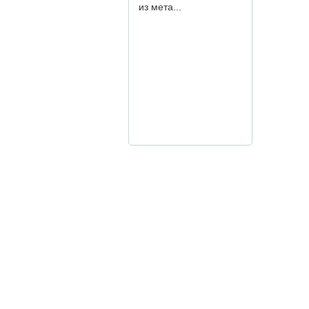
из мета...
Дизайнерская USB-
флешка для
креативного агенства
Allnighters