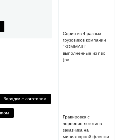
Серия из 4 разных
грузовиков компании
"КОММАШ"
выполненные из пвх
(pv...
Зарядки с логотипом
ипом
Гравировка с
чернение логотипа
заказчика на
миниатюрной флешки