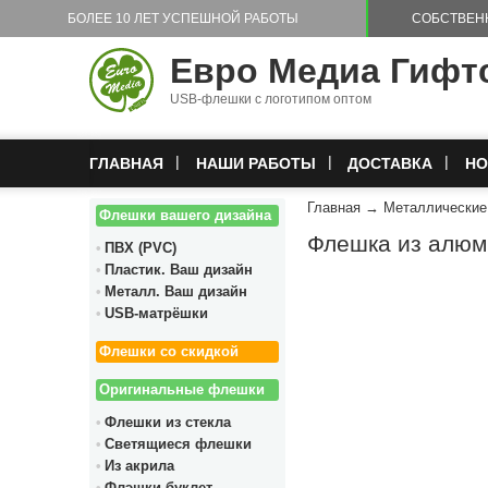
Перейти к основному содержанию
БОЛЕЕ 10 ЛЕТ УСПЕШНОЙ РАБОТЫ
СОБСТВЕН
Евро Медиа Гифт
USB-флешки с логотипом оптом
ГЛАВНАЯ
НАШИ РАБОТЫ
ДОСТАВКА
НО
Главная
→
Металлически
Флешки вашего дизайна
Флешка из ал
ПВХ (PVC)
Пластик. Ваш дизайн
Металл. Ваш дизайн
USB-матрёшки
Флешки со скидкой
Оригинальные флешки
Флешки из стекла
Светящиеся флешки
Из акрила