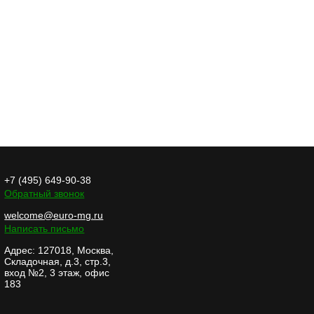
Предлагаем Вам USB-
флешку в виде пробки
из под вина с
возможностью гра...
+7 (495) 649-90-38
Обратный звонок
Мы рады сообщить
Вам, что нашей
welcome@euro-mg.ru
компанией был
Написать письмо
реализован проект по
Адрес: 127018, Москва,
из...
Складочная, д.3, стр.3,
вход №2, 3 этаж, офис
183