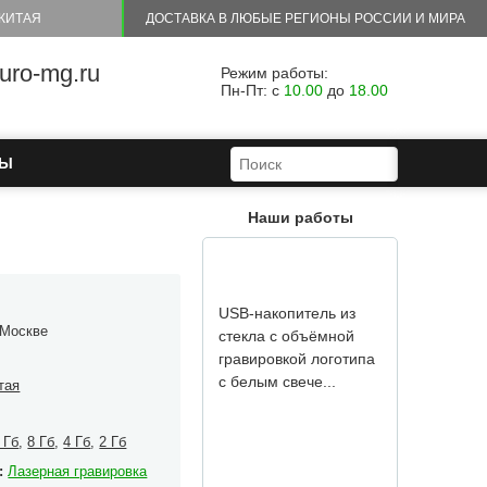
КИТАЯ
ДОСТАВКА В ЛЮБЫЕ РЕГИОНЫ РОССИИ И МИРА
Данная модель USB-
flash была сделана в
ro-mg.ru
виде сноуборда с
Режим работы:
Пн-Пт: с
10.00
до
18.00
нанесённым лог...
ФОРМА ПОИСКА
ПОИСК
ТЫ
Наши работы
USB-накопитель из
 Москве
стекла с объёмной
гравировкой логотипа
с белым свече...
тая
 Гб
,
8 Гб
,
4 Гб
,
2 Гб
:
Лазерная гравировка