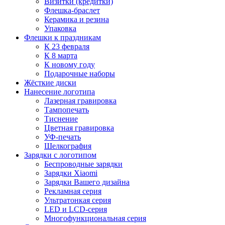
Визитки (кредитки)
Флешка-браслет
Керамика и резина
Упаковка
Флешки к праздникам
К 23 февраля
К 8 марта
К новому году
Подарочные наборы
Жёсткие диски
Нанесение логотипа
Лазерная гравировка
Тампопечать
Тиснение
Цветная гравировка
УФ-печать
Шелкография
Зарядки с логотипом
Беспроводные зарядки
Зарядки Xiaomi
Зарядки Вашего дизайна
Рекламная серия
Ультратонкая серия
LED и LCD-серия
Многофункциональная серия