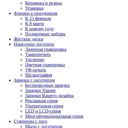
Керамика и резина
Упаковка
Флешки к праздникам
К 23 февраля
К 8 марта
К новому году
Подарочные наборы
Жёсткие диски
Нанесение логотипа
Лазерная гравировка
Тампопечать
Тиснение
Цветная гравировка
УФ-печать
Шелкография
Зарядки с логотипом
Беспроводные зарядки
Зарядки Xiaomi
Зарядки Вашего дизайна
Рекламная серия
Ультратонкая серия
LED и LCD-серия
Многофункциональная серия
Сувениры с лого
Мыло с логотипом