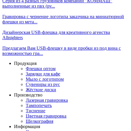
Серия из 4 разных грузовиков компании "КОММАШ"
выполненные из пвх (pv...
Гравировка с чернение логотипа заказчика на миниатюрной
флешки из мета...
Дизайнерская USB-флешка для креативного агенства
Allnighters
Предлагаем Вам USB-флешку в виде пробки из под вина с
возможностью гра...
Продукция
Флешки оптом
Зарядки для кафе
Мыло с логотипом
Сувениры из pvc
Жёсткие диски
Производство
Лазерная гравировка
Тампопечать
Тиснение
Цветная гравировка
Шелкография
Информация