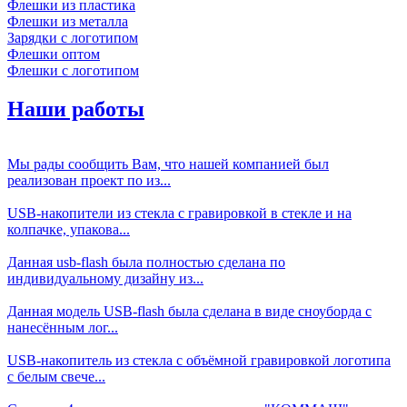
Флешки из пластика
Флешки из металла
Зарядки с логотипом
Флешки оптом
Флешки с логотипом
Наши работы
Мы рады сообщить Вам, что нашей компанией был
реализован проект по из...
USB-накопители из стекла с гравировкой в стекле и на
колпачке, упакова...
Данная usb-flash была полностью сделана по
индивидуальному дизайну из...
Данная модель USB-flash была сделана в виде сноуборда с
нанесённым лог...
USB-накопитель из стекла с объёмной гравировкой логотипа
с белым свече...