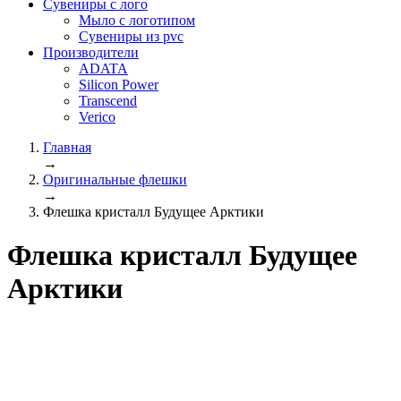
Сувениры с лого
Мыло с логотипом
Сувениры из pvc
Производители
ADATA
Silicon Power
Transcend
Verico
Главная
→
Оригинальные флешки
→
Флешка кристалл Будущее Арктики
Флешка кристалл Будущее
Арктики