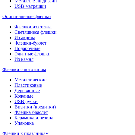
Металл. Ваш дизайн
USB-матрёшки
Оригинальные флешки
Флешки из стекла
Светящиеся флешки
Из акрила
Флэшки-буклет
Подарочные
Элитные флэшки
Из камня
Флешки с логотипом
Металлические
Пластиковые
Деревянные
Кожаные
USB ручки
Визитки (кредитки)
Флешка-браслет
Керамика и резина
Упаковка
Флешки к праздникам