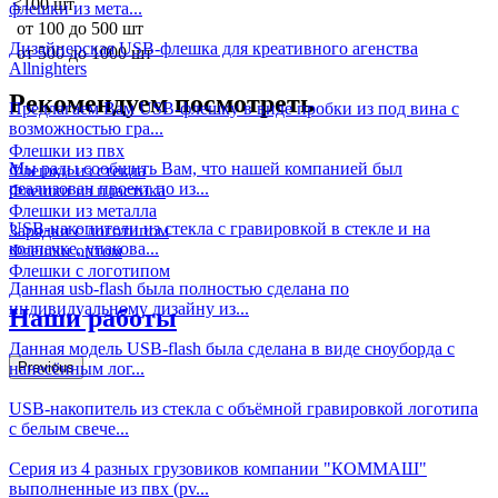
≤100 шт
флешки из мета...
от 100 до 500 шт
Дизайнерская USB-флешка для креативного агенства
от 500 до 1000 шт
Allnighters
Рекомендуем посмотреть
Предлагаем Вам USB-флешку в виде пробки из под вина с
возможностью гра...
Флешки из пвх
Мы рады сообщить Вам, что нашей компанией был
Флешки из стекла
реализован проект по из...
Флешки из пластика
Флешки из металла
USB-накопители из стекла с гравировкой в стекле и на
Зарядки с логотипом
колпачке, упакова...
Флешки оптом
Флешки с логотипом
Данная usb-flash была полностью сделана по
индивидуальному дизайну из...
Наши работы
Данная модель USB-flash была сделана в виде сноуборда с
нанесённым лог...
Previous
USB-накопитель из стекла с объёмной гравировкой логотипа
с белым свече...
Серия из 4 разных грузовиков компании "КОММАШ"
выполненные из пвх (pv...