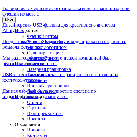
Гравировка с чернение логотипа заказчика на миниатюрной
флешки из мета...
Next
Дизайнерская USB-флешка для креативного агенства
Allnighters
Продукция
Флешки оптом
Предлагаем Вам USB-флешку в виде пробки из под вина с
Зарядки для кафе
возможностью гра...
Мыло с логотипом
Сувениры из pvc
Мы рады сообщить Вам, что нашей компанией был
Жёсткие диски
реализован проект по из...
Производство
Лазерная гравировка
USB-накопители из стекла с гравировкой в стекле и на
Тампопечать
колпачке, упакова...
Тиснение
Цветная гравировка
Данная usb-flash была полностью сделана по
Шелкография
индивидуальному дизайну из...
Информация
Оплата
Гарантии
Наши реквизиты
Правила
О компании
Новости
Контакты