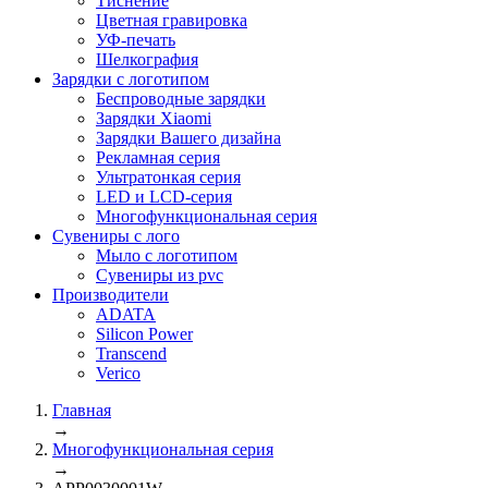
Тиснение
Цветная гравировка
УФ-печать
Шелкография
Зарядки с логотипом
Беспроводные зарядки
Зарядки Xiaomi
Зарядки Вашего дизайна
Рекламная серия
Ультратонкая серия
LED и LCD-серия
Многофункциональная серия
Сувениры с лого
Мыло с логотипом
Сувениры из pvc
Производители
ADATA
Silicon Power
Transcend
Verico
Главная
→
Многофункциональная серия
→