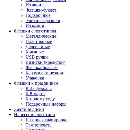
Из акрила
Флэшки-буклет
Подарочные
Элитные флэшки
Из камня
Флешки с логотипом
Металлические
Пластиковые
Деревянные
Кожаные
USB ручки
Визитки (кредитки)
Флешка-браслет
Керамика и резина
Упаковка
Флешки к праздникам
К 23 февраля
К 8 марта
К новому году
Подарочные наборы
Жёсткие диски
Нанесение логотипа
Лазерная гравировка
Тампопечать