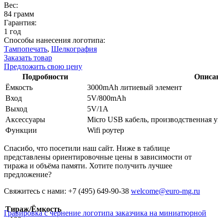
Вес:
84 грамм
Гарантия:
1 год
Способы нанесения логотипа:
Тампопечать
,
Шелкография
Заказать товар
Предложить свою цену
Подробности
Описан
Ёмкость
3000mAh литиевый элемент
Вход
5V/800mAh
Выход
5V/1A
Аксессуары
Micro USB кабель, производственная 
Функции
Wifi роутер
Спасибо, что посетили наш сайт. Ниже в таблице
представлены ориентировочные цены в зависимости от
тиража и объёма памяти. Хотите получить лучшее
предложение?
Свяжитесь с нами: +7 (495) 649-90-38
welcome@euro-mg.ru
Тираж/Ёмкость
Гравировка с чернение логотипа заказчика на миниатюрной