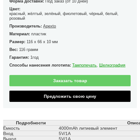
Форма доставки:
Под заказ (от 10 дней)
Цвет:
красный, жёлтый, зелёный, фиолетовый, чёрный, белый,
розовый
Производитель:
Apexto
Материал:
пластик
Размер:
116 x 66 x 10 мм
Вес:
116 грамм
Гарантия:
1год
Способы нанесения логотипа:
Тампопечать
,
Шелкография
Заказать товар
Предложить свою цену
Подробности
Описа
Ёмкость
4000mAh литиевый элемент
Вход
5V/1A
Выход
5V/1A