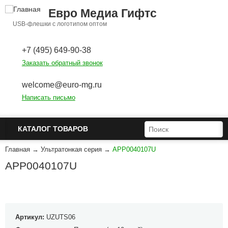
Перейти к основному содержанию
Евро Медиа Гифтс
USB-флешки с логотипом оптом
+7 (495) 649-90-38
Заказать обратный звонок
welcome@euro-mg.ru
Написать письмо
ФОРМА ПОИСКА
ПОИСК
КАТАЛОГ ТОВАРОВ
Главная
→
Ультратонкая серия
→
APP0040107U
APP0040107U
Артикул:
UZUTS06