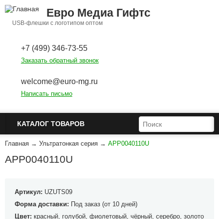
Перейти к основному содержанию
Евро Медиа Гифтс
USB-флешки с логотипом оптом
+7 (499) 346-73-55
Заказать обратный звонок
welcome@euro-mg.ru
Написать письмо
ФОРМА ПОИСКА
ПОИСК
КАТАЛОГ ТОВАРОВ
Главная
→
Ультратонкая серия
→
APP0040110U
APP0040110U
Артикул:
UZUTS09
Форма доставки:
Под заказ (от 10 дней)
Цвет:
красный, голубой, фиолетовый, чёрный, серебро, золото