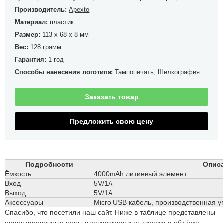
Производитель:
Apexto
Материал:
пластик
Размер:
113 x 68 x 8 мм
Вес:
128 грамм
Гарантия:
1 год
Способы нанесения логотипа:
Тампопечать
,
Шелкография
Заказать товар
Предложить свою цену
Подробности
Описа
Ёмкость
4000mAh литиевый элемент
Вход
5V/1A
Выход
5V/1A
Аксессуары
Micro USB кабель, производственная у
Спасибо, что посетили наш сайт. Ниже в таблице представлены
ориентировочные цены в зависимости от тиража и объёма