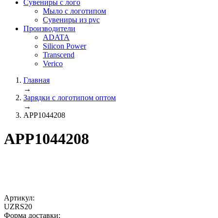
Сувениры с лого
Мыло с логотипом
Сувениры из pvc
Производители
ADATA
Silicon Power
Transcend
Verico
Главная
→
Зарядки с логотипом оптом
→
APP1044208
APP1044208
Артикул:
UZRS20
Форма доставки: