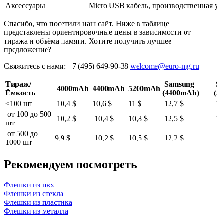
Аксессуары
Micro USB кабель, производственная 
Спасибо, что посетили наш сайт. Ниже в таблице
представлены ориентировочные цены в зависимости от
тиража и объёма памяти. Хотите получить лучшее
предложение?
Свяжитесь с нами: +7 (495) 649-90-38
welcome@euro-mg.ru
Тираж/
Samsung
4000mAh
4400mAh
5200mAh
Ёмкость
(4400mAh)
≤100 шт
10,4 $
10,6 $
11 $
12,7 $
от 100 до 500
10,2 $
10,4 $
10,8 $
12,5 $
шт
от 500 до
9,9 $
10,2 $
10,5 $
12,2 $
1000 шт
Рекомендуем посмотреть
Флешки из пвх
Флешки из стекла
Флешки из пластика
Флешки из металла