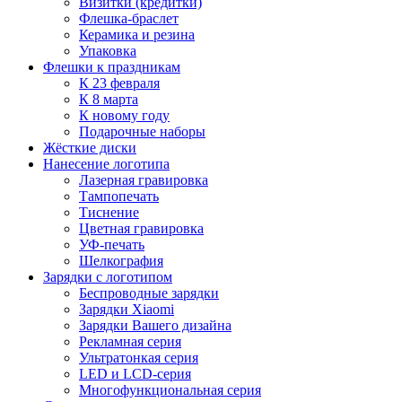
Визитки (кредитки)
Флешка-браслет
Керамика и резина
Упаковка
Флешки к праздникам
К 23 февраля
К 8 марта
К новому году
Подарочные наборы
Жёсткие диски
Нанесение логотипа
Лазерная гравировка
Тампопечать
Тиснение
Цветная гравировка
УФ-печать
Шелкография
Зарядки с логотипом
Беспроводные зарядки
Зарядки Xiaomi
Зарядки Вашего дизайна
Рекламная серия
Ультратонкая серия
LED и LCD-серия
Многофункциональная серия