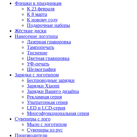
Флешки к праздникам
К 23 февраля
К 8 марта
К новому году
Подарочные наборы
Жёсткие диски
Нанесение логотипа
Лазерная гравировка
Тампопечать
Тиснение
Цветная гравировка
УФ-печать
Шелкография
Зарядки с логотипом
Беспроводные зарядки
Зарядки Xiaomi
Зарядки Вашего дизайна
Рекламная серия
Ультратонкая серия
LED и LCD-серия
Многофункциональная серия
Сувениры с лого
Мыло с логотипом
Сувениры из pvc
Производители