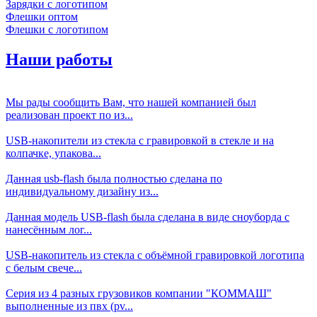
Зарядки с логотипом
Флешки оптом
Флешки с логотипом
Наши работы
Мы рады сообщить Вам, что нашей компанией был
реализован проект по из...
USB-накопители из стекла с гравировкой в стекле и на
колпачке, упакова...
Данная usb-flash была полностью сделана по
индивидуальному дизайну из...
Данная модель USB-flash была сделана в виде сноуборда с
нанесённым лог...
USB-накопитель из стекла с объёмной гравировкой логотипа
с белым свече...
Серия из 4 разных грузовиков компании "КОММАШ"
выполненные из пвх (pv...