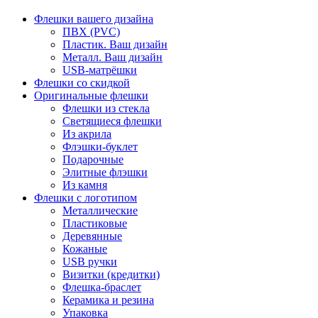
Флешки вашего дизайна
ПВХ (PVC)
Пластик. Ваш дизайн
Металл. Ваш дизайн
USB-матрёшки
Флешки со скидкой
Оригинальные флешки
Флешки из стекла
Светящиеся флешки
Из акрила
Флэшки-буклет
Подарочные
Элитные флэшки
Из камня
Флешки с логотипом
Металлические
Пластиковые
Деревянные
Кожаные
USB ручки
Визитки (кредитки)
Флешка-браслет
Керамика и резина
Упаковка