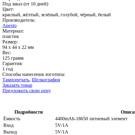
Под заказ (от 10 дней)
Цвет:
красный, жёлтый, зелёный, голубой, чёрный, белый
Производитель:
Apexto
Материал:
пластик
Размер:
94 x 44 x 22 мм
Вес:
125 грамм
Гарантия:
1 год
Способы нанесения логотипа:
Тампопечать
,
Шелкография
Заказать товар
Предложить свою цену
Подробности
Описан
Ёмкость
4400mAh-18650 литиевый элемент
Вход
5V/1A
Выход
5V/1A