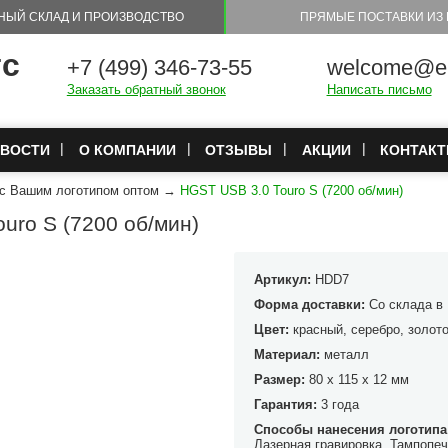
НЫЙ СКЛАД И ПРОИЗВОДСТВО
ПРЯМЫЕ ПОСТАВКИ ИЗ 
тс
+7 (499) 346-73-55
welcome@eu
Заказать обратный звонок
Написать письмо
ВОСТИ
О КОМПАНИИ
ОТЗЫВЫ
АКЦИИ
КОНТАК
 с Вашим логотипом оптом
→
HGST USB 3.0 Touro S (7200 об/мин)
uro S (7200 об/мин)
Артикул:
HDD7
Форма доставки:
Со склада в
Цвет:
красный, серебро, золот
Материал:
металл
Размер:
80 x 115 x 12 мм
Гарантия:
3 года
Способы нанесения логотипа
Лазерная гравировка
,
Тампопеч