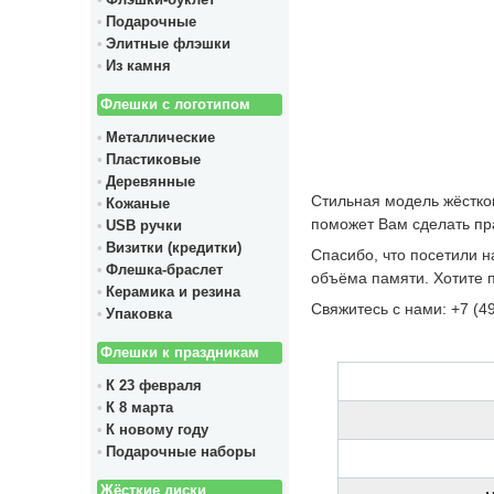
Флэшки-буклет
Подарочные
Элитные флэшки
Из камня
Флешки с логотипом
Металлические
Пластиковые
Деревянные
Стильная модель жёстког
Кожаные
поможет Вам сделать пр
USB ручки
Визитки (кредитки)
Спасибо, что посетили н
Флешка-браслет
объёма памяти. Хотите 
Керамика и резина
Свяжитесь с нами: +7 (4
Упаковка
Флешки к праздникам
К 23 февраля
К 8 марта
К новому году
Подарочные наборы
Жёсткие диски