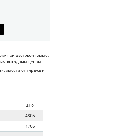
зличной цветовой гамме,
мым выгодным ценам.
висимости от тиража и
1Тб
4805
4705