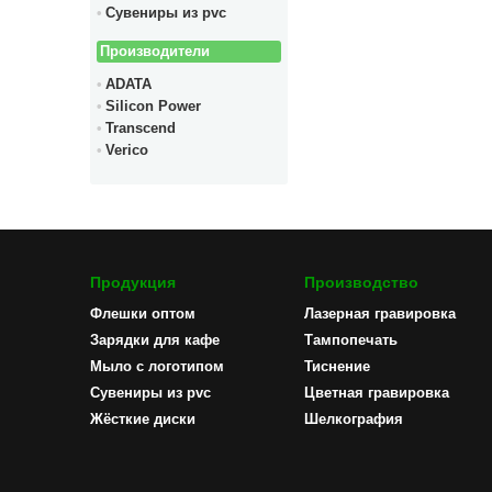
Сувениры из pvc
Производители
ADATA
Silicon Power
Transcend
Verico
Продукция
Производство
Флешки оптом
Лазерная гравировка
Зарядки для кафе
Тампопечать
Мыло с логотипом
Тиснение
Сувениры из pvc
Цветная гравировка
Жёсткие диски
Шелкография