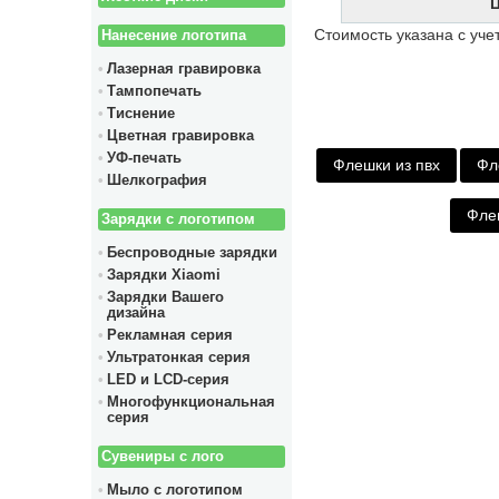
Ц
Стоимость указана с уч
Нанесение логотипа
Лазерная гравировка
Тампопечать
Тиснение
Цветная гравировка
УФ-печать
Флешки из пвх
Фл
Шелкография
Фле
Зарядки с логотипом
Беспроводные зарядки
Зарядки Xiaomi
Зарядки Вашего
дизайна
Рекламная серия
Ультратонкая серия
LED и LCD-серия
Многофункциональная
серия
Сувениры с лого
Мыло с логотипом