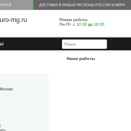
КИТАЯ
ДОСТАВКА В ЛЮБЫЕ РЕГИОНЫ РОССИИ И МИРА
ro-mg.ru
Режим работы:
Пн-Пт: с
10.00
до
18.00
ФОРМА ПОИСКА
ПОИСК
ТЫ
Наши работы
 Москве
о
:
ать