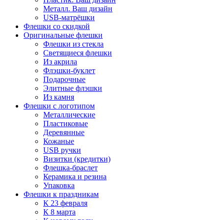
Металл. Ваш дизайн
USB-матрёшки
Флешки со скидкой
Оригинальные флешки
Флешки из стекла
Светящиеся флешки
Из акрила
Флэшки-буклет
Подарочные
Элитные флэшки
Из камня
Флешки с логотипом
Металлические
Пластиковые
Деревянные
Кожаные
USB ручки
Визитки (кредитки)
Флешка-браслет
Керамика и резина
Упаковка
Флешки к праздникам
К 23 февраля
К 8 марта