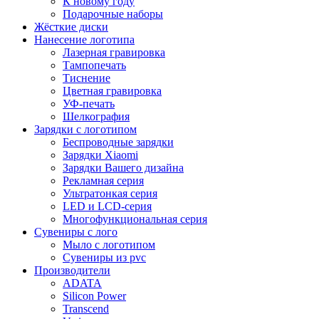
К новому году
Подарочные наборы
Жёсткие диски
Нанесение логотипа
Лазерная гравировка
Тампопечать
Тиснение
Цветная гравировка
УФ-печать
Шелкография
Зарядки с логотипом
Беспроводные зарядки
Зарядки Xiaomi
Зарядки Вашего дизайна
Рекламная серия
Ультратонкая серия
LED и LCD-серия
Многофункциональная серия
Сувениры с лого
Мыло с логотипом
Сувениры из pvc
Производители
ADATA
Silicon Power
Transcend