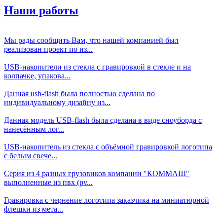
Наши работы
Мы рады сообщить Вам, что нашей компанией был
реализован проект по из...
USB-накопители из стекла с гравировкой в стекле и на
колпачке, упакова...
Данная usb-flash была полностью сделана по
индивидуальному дизайну из...
Данная модель USB-flash была сделана в виде сноуборда с
нанесённым лог...
USB-накопитель из стекла с объёмной гравировкой логотипа
с белым свече...
Серия из 4 разных грузовиков компании "КОММАШ"
выполненные из пвх (pv...
Гравировка с чернение логотипа заказчика на миниатюрной
флешки из мета...