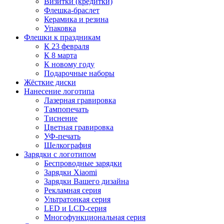
Визитки (кредитки)
Флешка-браслет
Керамика и резина
Упаковка
Флешки к праздникам
К 23 февраля
К 8 марта
К новому году
Подарочные наборы
Жёсткие диски
Нанесение логотипа
Лазерная гравировка
Тампопечать
Тиснение
Цветная гравировка
УФ-печать
Шелкография
Зарядки с логотипом
Беспроводные зарядки
Зарядки Xiaomi
Зарядки Вашего дизайна
Рекламная серия
Ультратонкая серия
LED и LCD-серия
Многофункциональная серия