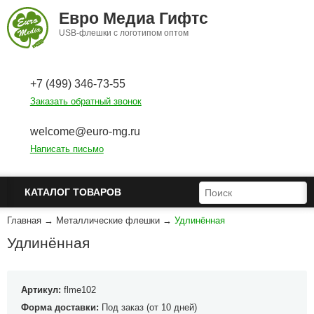
Перейти к основному содержанию
Евро Медиа Гифтс
USB-флешки с логотипом оптом
+7 (499) 346-73-55
Заказать обратный звонок
welcome@euro-mg.ru
Написать письмо
ФОРМА ПОИСКА
ПОИСК
КАТАЛОГ ТОВАРОВ
Главная
→
Металлические флешки
→
Удлинённая
Удлинённая
Артикул:
flme102
Форма доставки:
Под заказ (от 10 дней)