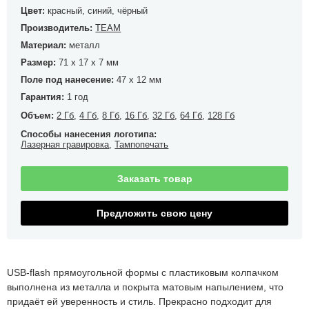
Цвет:
красный, синий, чёрный
Производитель:
TEAM
Материал:
металл
Размер:
71 x 17 x 7 мм
Поле под нанесение:
47 x 12 мм
Гарантия:
1 год
Объем:
2 Гб
,
4 Гб
,
8 Гб
,
16 Гб
,
32 Гб
,
64 Гб
,
128 Гб
Способы нанесения логотипа:
Лазерная гравировка
,
Тампопечать
Заказать товар
Предложить свою цену
USB-flash прямоугольной формы с пластиковым колпачком
выполнена из металла и покрыта матовым напылением, что
придаёт ей уверенность и стиль. Прекрасно подходит для