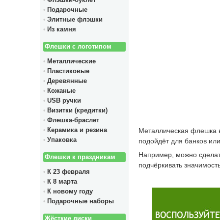
Флэшки-буклет
Подарочные
Элитные флэшки
Из камня
Флешки с логотипом
Металлические
Пластиковые
Деревянные
Кожаные
USB ручки
Визитки (кредитки)
Флешка-браслет
Металлическая флешка в 
Керамика и резина
Упаковка
подойдёт для банков ил
Например, можно сделат
Флешки к праздникам
подчёркивать значимость
К 23 февраля
К 8 марта
К новому году
Подарочные наборы
Жёсткие диски