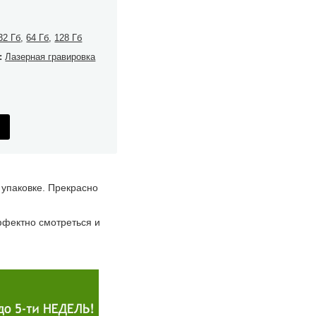
32 Гб
,
64 Гб
,
128 Гб
:
Лазерная гравировка
 упаковке. Прекрасно
ффектно смотреться и