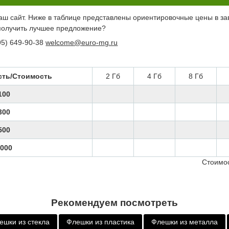
аш сайт. Ниже в таблице представлены ориентировочные цены в за
получить лучшее предложение?
95) 649-90-38
welcome@euro-mg.ru
сть/Стоимость
2 Гб
4 Гб
8 Гб
100
300
500
000
Стоимос
Рекомендуем посмотреть
ешки из стекла
Флешки из пластика
Флешки из металла