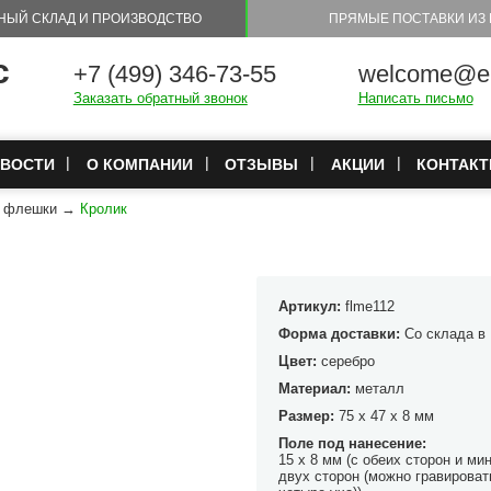
НЫЙ СКЛАД И ПРОИЗВОДСТВО
ПРЯМЫЕ ПОСТАВКИ ИЗ 
с
+7 (499) 346-73-55
welcome@eu
Заказать обратный звонок
Написать письмо
ВОСТИ
О КОМПАНИИ
ОТЗЫВЫ
АКЦИИ
КОНТАК
е флешки
→
Кролик
Артикул:
flme112
Форма доставки:
Со склада в
Цвет:
серебро
Материал:
металл
Размер:
75 x 47 x 8 мм
Поле под нанесение:
15 x 8 мм (с обеих сторон и ми
двух сторон (можно гравироват