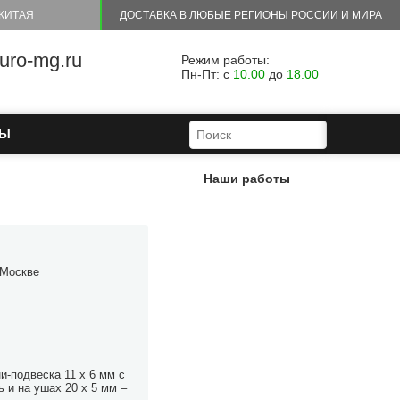
КИТАЯ
ДОСТАВКА В ЛЮБЫЕ РЕГИОНЫ РОССИИ И МИРА
ro-mg.ru
Режим работы:
Пн-Пт: с
10.00
до
18.00
ФОРМА ПОИСКА
ПОИСК
ТЫ
Наши работы
 Москве
ни-подвеска 11 х 6 мм с
ь и на ушах 20 х 5 мм –