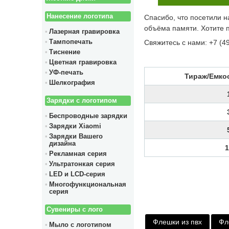
Нанесение логотипа
Спасибо, что посетили н
объёма памяти. Хотите 
Лазерная гравировка
Свяжитесь с нами: +7 (4
Тампопечать
Тиснение
Цветная гравировка
УФ-печать
Тираж/Емко
Шелкография
Зарядки с логотипом
Беспроводные зарядки
Зарядки Xiaomi
Зарядки Вашего
дизайна
1
Рекламная серия
Ультратонкая серия
LED и LCD-серия
Многофункциональная
серия
Сувениры с лого
Флешки из пвх
Фл
Мыло с логотипом