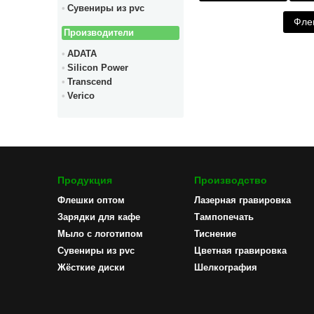
Сувениры из pvc
Фле
Производители
ADATA
Silicon Power
Transcend
Verico
Продукция
Производство
Флешки оптом
Лазерная гравировка
Зарядки для кафе
Тампопечать
Мыло с логотипом
Тиснение
Сувениры из pvc
Цветная гравировка
Жёсткие диски
Шелкография