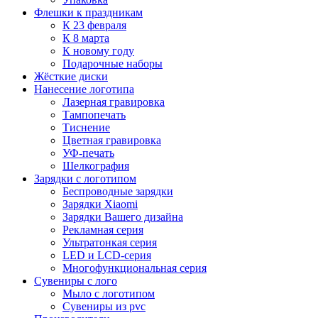
Флешки к праздникам
К 23 февраля
К 8 марта
К новому году
Подарочные наборы
Жёсткие диски
Нанесение логотипа
Лазерная гравировка
Тампопечать
Тиснение
Цветная гравировка
УФ-печать
Шелкография
Зарядки с логотипом
Беспроводные зарядки
Зарядки Xiaomi
Зарядки Вашего дизайна
Рекламная серия
Ультратонкая серия
LED и LCD-серия
Многофункциональная серия
Сувениры с лого
Мыло с логотипом
Сувениры из pvc