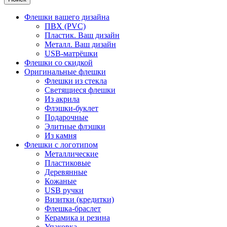
Флешки вашего дизайна
ПВХ (PVC)
Пластик. Ваш дизайн
Металл. Ваш дизайн
USB-матрёшки
Флешки со скидкой
Оригинальные флешки
Флешки из стекла
Светящиеся флешки
Из акрила
Флэшки-буклет
Подарочные
Элитные флэшки
Из камня
Флешки с логотипом
Металлические
Пластиковые
Деревянные
Кожаные
USB ручки
Визитки (кредитки)
Флешка-браслет
Керамика и резина
Упаковка