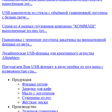
нанесённым лог...
USB-накопитель из стекла с объёмной гравировкой логотипа
с белым свече...
Серия из 4 разных грузовиков компании "КОММАШ"
выполненные из пвх (pv...
Гравировка с чернение логотипа заказчика на миниатюрной
флешки из мета...
Дизайнерская USB-флешка для креативного агенства
Allnighters
Предлагаем Вам USB-флешку в виде пробки из под вина с
возможностью гра...
Продукция
Флешки оптом
Зарядки для кафе
Мыло с логотипом
Сувениры из pvc
Жёсткие диски
Производство
Лазерная гравировка