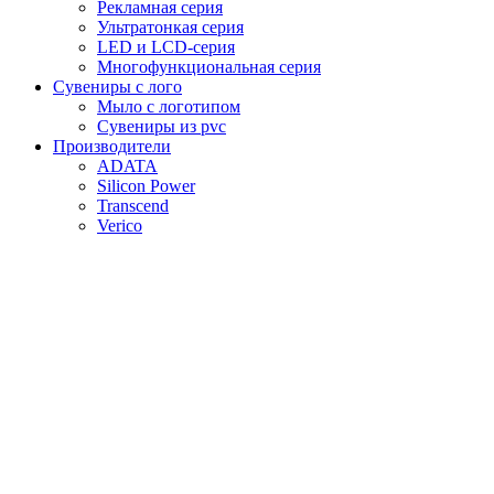
Рекламная серия
Ультратонкая серия
LED и LCD-серия
Многофункциональная серия
Сувениры с лого
Мыло с логотипом
Сувениры из pvc
Производители
ADATA
Silicon Power
Transcend
Verico