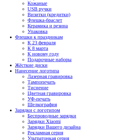
Кожаные
USB ручки
Визитки (кредитки)
Флешка-браслет
Керамика и резина
Упаковка
Флешки к праздникам
К 23 февраля
К 8 марта
К новому году
Подарочные наборы
Жёсткие диски
Нанесение логотипа
Лазерная гравировка
Тампопечать
Тиснение
Цветная гравировка
УФ-печать
Шелкография
Зарядки с логотипом
Беспроводные зарядки
Зарядки Xiaomi
Зарядки Вашего дизайна
Рекламная серия
Ультратонкая серия