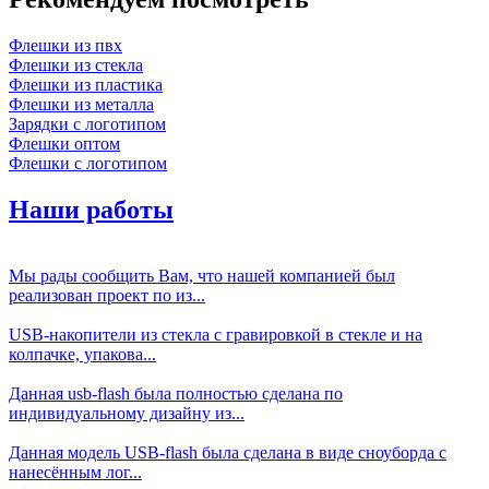
Флешки из пвх
Флешки из стекла
Флешки из пластика
Флешки из металла
Зарядки с логотипом
Флешки оптом
Флешки с логотипом
Наши работы
Мы рады сообщить Вам, что нашей компанией был
реализован проект по из...
USB-накопители из стекла с гравировкой в стекле и на
колпачке, упакова...
Данная usb-flash была полностью сделана по
индивидуальному дизайну из...
Данная модель USB-flash была сделана в виде сноуборда с
нанесённым лог...