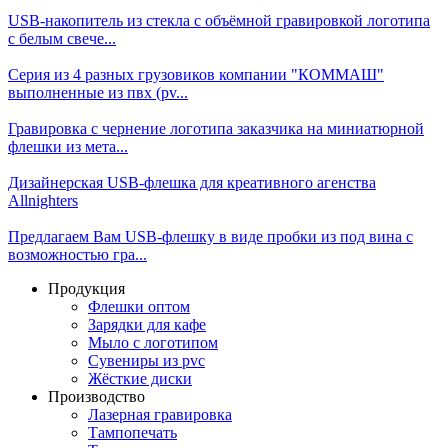
USB-накопитель из стекла с объёмной гравировкой логотипа
с белым свече...
Серия из 4 разных грузовиков компании "КОММАШ"
выполненные из пвх (pv...
Гравировка с чернение логотипа заказчика на миниатюрной
флешки из мета...
Дизайнерская USB-флешка для креативного агенства
Allnighters
Предлагаем Вам USB-флешку в виде пробки из под вина с
возможностью гра...
Продукция
Флешки оптом
Зарядки для кафе
Мыло с логотипом
Сувениры из pvc
Жёсткие диски
Производство
Лазерная гравировка
Тампопечать