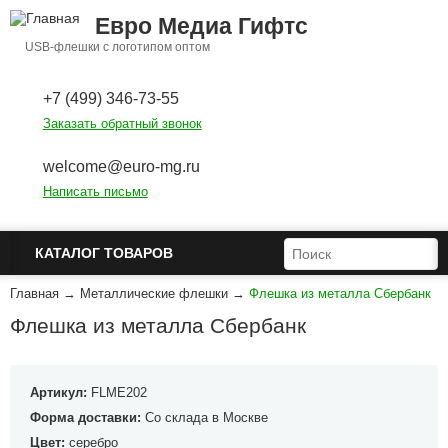
Перейти к основному содержанию
Евро Медиа Гифтс
USB-флешки с логотипом оптом
+7 (499) 346-73-55
Заказать обратный звонок
welcome@euro-mg.ru
Написать письмо
ФОРМА ПОИСКА
ПОИСК
КАТАЛОГ ТОВАРОВ
Главная
→
Металлические флешки
→
Флешка из металла Сбербанк
Флешка из металла Сбербанк
Артикул:
FLME202
Форма доставки:
Со склада в Москве
Цвет:
серебро