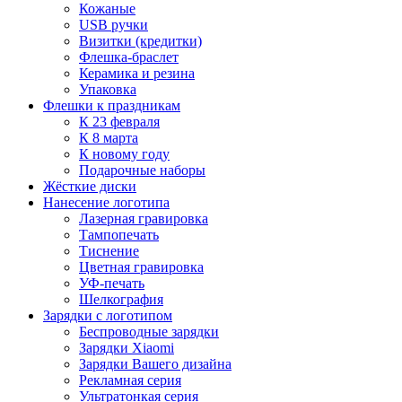
Кожаные
USB ручки
Визитки (кредитки)
Флешка-браслет
Керамика и резина
Упаковка
Флешки к праздникам
К 23 февраля
К 8 марта
К новому году
Подарочные наборы
Жёсткие диски
Нанесение логотипа
Лазерная гравировка
Тампопечать
Тиснение
Цветная гравировка
УФ-печать
Шелкография
Зарядки с логотипом
Беспроводные зарядки
Зарядки Xiaomi
Зарядки Вашего дизайна
Рекламная серия
Ультратонкая серия