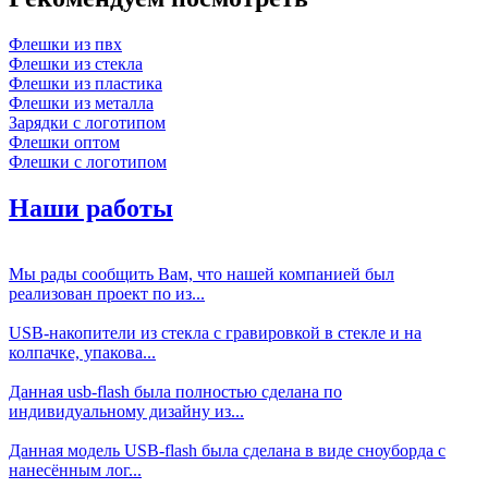
Флешки из пвх
Флешки из стекла
Флешки из пластика
Флешки из металла
Зарядки с логотипом
Флешки оптом
Флешки с логотипом
Наши работы
Мы рады сообщить Вам, что нашей компанией был
реализован проект по из...
USB-накопители из стекла с гравировкой в стекле и на
колпачке, упакова...
Данная usb-flash была полностью сделана по
индивидуальному дизайну из...
Данная модель USB-flash была сделана в виде сноуборда с
нанесённым лог...