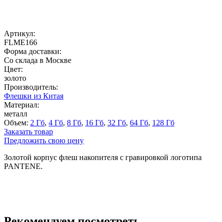
Артикул:
FLME166
Форма доставки:
Со склада в Москве
Цвет:
золото
Производитель:
Флешки из Китая
Материал:
металл
Объем:
2 Гб
,
4 Гб
,
8 Гб
,
16 Гб
,
32 Гб
,
64 Гб
,
128 Гб
Заказать товар
Предложить свою цену
Золотой корпус флеш накопителя с гравировкой логотипа
PANTENE.
Рекомендуем посмотреть