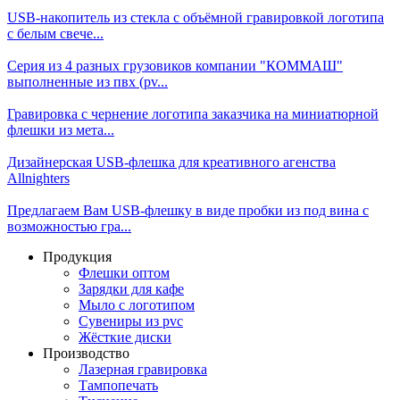
USB-накопитель из стекла с объёмной гравировкой логотипа
с белым свече...
Серия из 4 разных грузовиков компании "КОММАШ"
выполненные из пвх (pv...
Гравировка с чернение логотипа заказчика на миниатюрной
флешки из мета...
Дизайнерская USB-флешка для креативного агенства
Allnighters
Предлагаем Вам USB-флешку в виде пробки из под вина с
возможностью гра...
Продукция
Флешки оптом
Зарядки для кафе
Мыло с логотипом
Сувениры из pvc
Жёсткие диски
Производство
Лазерная гравировка
Тампопечать