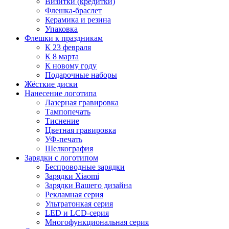
Визитки (кредитки)
Флешка-браслет
Керамика и резина
Упаковка
Флешки к праздникам
К 23 февраля
К 8 марта
К новому году
Подарочные наборы
Жёсткие диски
Нанесение логотипа
Лазерная гравировка
Тампопечать
Тиснение
Цветная гравировка
УФ-печать
Шелкография
Зарядки с логотипом
Беспроводные зарядки
Зарядки Xiaomi
Зарядки Вашего дизайна
Рекламная серия
Ультратонкая серия
LED и LCD-серия
Многофункциональная серия