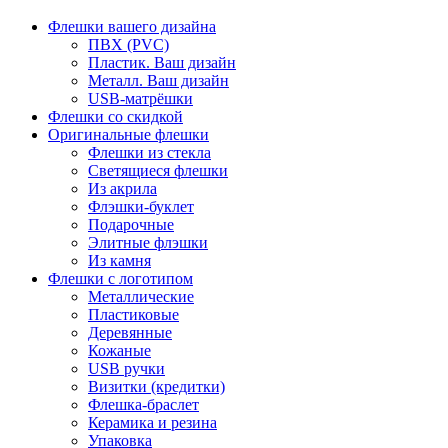
Флешки вашего дизайна
ПВХ (PVC)
Пластик. Ваш дизайн
Металл. Ваш дизайн
USB-матрёшки
Флешки со скидкой
Оригинальные флешки
Флешки из стекла
Светящиеся флешки
Из акрила
Флэшки-буклет
Подарочные
Элитные флэшки
Из камня
Флешки с логотипом
Металлические
Пластиковые
Деревянные
Кожаные
USB ручки
Визитки (кредитки)
Флешка-браслет
Керамика и резина
Упаковка