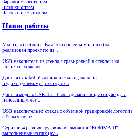
Зарядки с логотипом
Флешки оптом
Флешки с логотипом
Наши работы
Мы рады сообщить Вам, что нашей компанией был
реализован проект по из...
USB-накопители из стекла с гравировкой в стекле и на
колпачке, упакова...
Данная usb-flash была полностью сделана по
индивидуальному дизайну из...
Данная модель USB-flash была сделана в виде сноуборда с
нанесённым лог...
USB-накопитель из стекла с объёмной гравировкой логотипа
с белым свече...
Серия из 4 разных грузовиков компании "КОММАШ"
выполненные из пвх (pv...