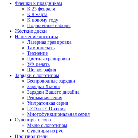
Флешки к праздникам
К 23 февраля
К 8 марта
К новому году
Подарочные наборы
Жёсткие диски
Нанесение логотипа
Лазерная гравировка
Тампопечать
Тиснение
Цветная гравировка
УФ-печать
Шелкография
Зарядки с логотипом
Беспроводные зарядки
Зарядки Xiaomi
Зарядки Вашего дизайна
Рекламная серия
Ультратонкая серия
LED и LCD-серия
Многофункциональная серия
Сувениры с лого
Мыло с логотипом
Сувениры из pvc
Производители