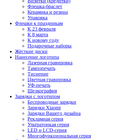
Визитки (кредитки)
Флешка-браслет
Керамика и резина
Упаковка
Флешки к праздникам
К 23 февраля
К 8 марта
К новому году
Подарочные наборы
Жёсткие диски
Нанесение логотипа
Лазерная гравировка
Тампопечать
Тиснение
Цветная гравировка
УФ-печать
Шелкография
Зарядки с логотипом
Беспроводные зарядки
Зарядки Xiaomi
Зарядки Вашего дизайна
Рекламная серия
Ультратонкая серия
LED и LCD-серия
Многофункциональная серия