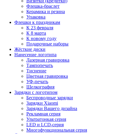
Визитки (кредитки)
Флешка-браслет
Керамика и резина
Упаковка
Флешки к праздникам
К 23 февраля
К 8 марта
К новому году
Подарочные наборы
Жёсткие диски
Нанесение логотипа
Лазерная гравировка
Тампопечать
Тиснение
Цветная гравировка
УФ-печать
Шелкография
Зарядки с логотипом
Беспроводные зарядки
Зарядки Xiaomi
Зарядки Вашего дизайна
Рекламная серия
Ультратонкая серия
LED и LCD-серия
Многофункциональная серия