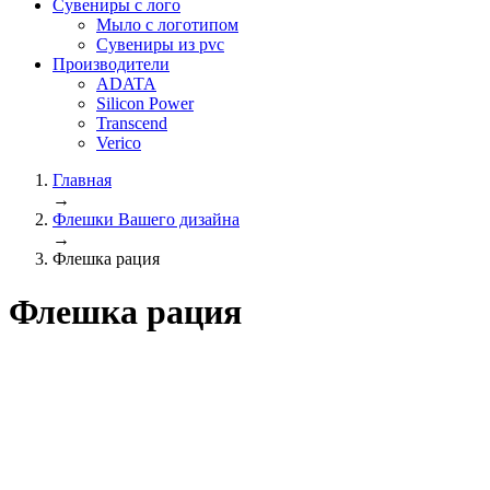
Сувениры с лого
Мыло с логотипом
Сувениры из pvc
Производители
ADATA
Silicon Power
Transcend
Verico
Главная
→
Флешки Вашего дизайна
→
Флешка рация
Флешка рация