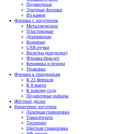
Подарочные
Элитные флэшки
Из камня
Флешки с логотипом
Металлические
Пластиковые
Деревянные
Кожаные
USB ручки
Визитки (кредитки)
Флешка-браслет
Керамика и резина
Упаковка
Флешки к праздникам
К 23 февраля
К 8 марта
К новому году
Подарочные наборы
Жёсткие диски
Нанесение логотипа
Лазерная гравировка
Тампопечать
Тиснение
Цветная гравировка
УФ-печать