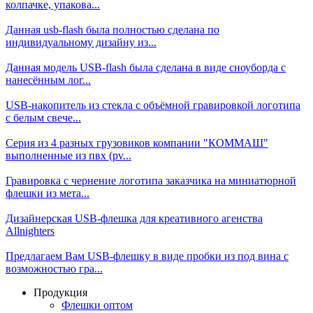
колпачке, упакова...
Данная usb-flash была полностью сделана по
индивидуальному дизайну из...
Данная модель USB-flash была сделана в виде сноуборда с
нанесённым лог...
USB-накопитель из стекла с объёмной гравировкой логотипа
с белым свече...
Серия из 4 разных грузовиков компании "КОММАШ"
выполненные из пвх (pv...
Гравировка с чернение логотипа заказчика на миниатюрной
флешки из мета...
Дизайнерская USB-флешка для креативного агенства
Allnighters
Предлагаем Вам USB-флешку в виде пробки из под вина с
возможностью гра...
Продукция
Флешки оптом