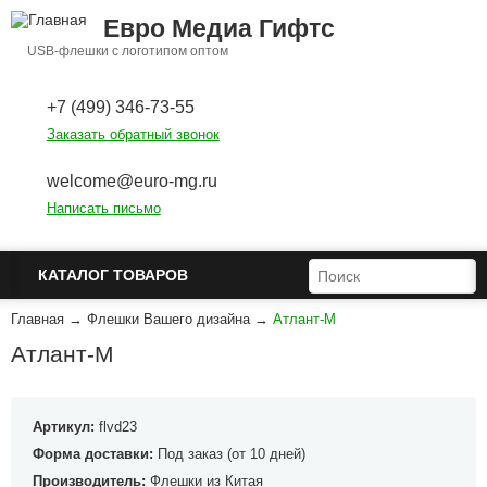
Перейти к основному содержанию
Евро Медиа Гифтс
USB-флешки с логотипом оптом
+7 (499) 346-73-55
Заказать обратный звонок
welcome@euro-mg.ru
Написать письмо
ФОРМА ПОИСКА
ПОИСК
КАТАЛОГ ТОВАРОВ
Главная
→
Флешки Вашего дизайна
→
Атлант-М
Атлант-М
Артикул:
flvd23
Форма доставки:
Под заказ (от 10 дней)
Производитель:
Флешки из Китая