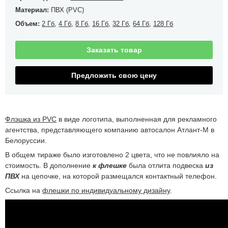
Материал:
ПВХ (PVC)
Объем:
2 Гб
,
4 Гб
,
8 Гб
,
16 Гб
,
32 Гб
,
64 Гб
,
128 Гб
Заказать товар
Предложить свою цену
Флэшка из PVC
в виде логотипа, выполненная для рекламного
агентства, представляющего компанию автосалон Атлант-М в
Белоруссии.
В общем тираже было изготовлено 2 цвета, что не повлияло на
стоимость. В дополнение
к флешке
была отлита подвеска
из
ПВХ
на цепочке, на которой размещался контактный телефон.
Ссылка на
флешки по индивидуальному дизайну
.