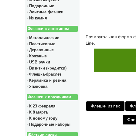
Флэшки-буклет
Подарочные
Элитные флэшки
Из камня
Флешки с логотипом
Прямоугольная форма ф
Металлические
Line.
Пластиковые
Деревянные
Кожаные
USB ручки
Визитки (кредитки)
Флешка-браслет
Керамика и резина
Упаковка
Флешки к праздникам
Флешки из пвх
Фл
К 23 февраля
К 8 марта
К новому году
Фле
Подарочные наборы
Жёсткие диски