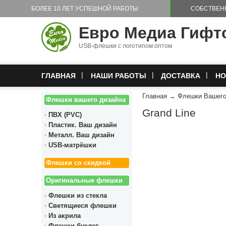
Перейти к основному содержанию
БОЛЕЕ 10 ЛЕТ УСПЕШНОЙ РАБОТЫ
СОБСТВЕН
Евро Медиа Гифт
USB-флешки с логотипом оптом
ГЛАВНАЯ
НАШИ РАБОТЫ
ДОСТАВКА
НО
Главная
→
Флешки Вашего
Флешки вашего дизайна
Grand Line
ПВХ (PVC)
Пластик. Ваш дизайн
Металл. Ваш дизайн
USB-матрёшки
Флешки со скидкой
Оригинальные флешки
Флешки из стекла
Светящиеся флешки
Из акрила