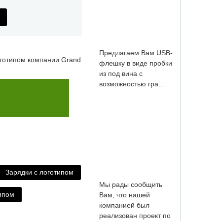
Мы рады сообщить
Вам, что нашей
компанией был
готипом компании Grand
реализован проект по
из...
USB-накопители из
Зарядки с логотипом
стекла с гравировкой
в стекле и на
ипом
колпачке, упакова...