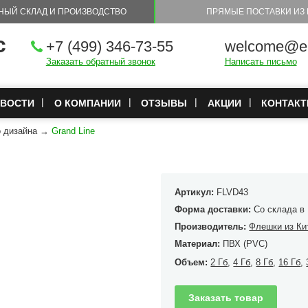
НЫЙ СКЛАД И ПРОИЗВОДСТВО
ПРЯМЫЕ ПОСТАВКИ ИЗ 
с
+7 (499) 346-73-55
welcome@eu
Заказать обратный звонок
Написать письмо
ВОСТИ
О КОМПАНИИ
ОТЗЫВЫ
АКЦИИ
КОНТАК
 дизайна
→
Grand Line
Артикул:
FLVD43
Форма доставки:
Со склада в
Производитель:
Флешки из Ки
Материал:
ПВХ (PVC)
Объем:
2 Гб
,
4 Гб
,
8 Гб
,
16 Гб
,
Заказать товар