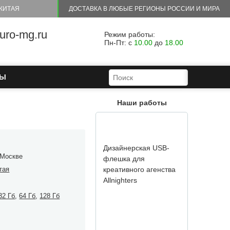
флешка для
КИТАЯ
ДОСТАВКА В ЛЮБЫЕ РЕГИОНЫ РОССИИ И МИРА
креативного агенства
Allnighters
ro-mg.ru
Режим работы:
Пн-Пт: с
10.00
до
18.00
ФОРМА ПОИСКА
ПОИСК
ТЫ
Наши работы
Предлагаем Вам USB-
флешку в виде пробки
из под вина с
 Москве
возможностью гра...
тая
32 Гб
,
64 Гб
,
128 Гб