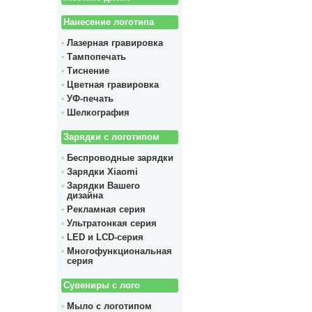
Нанесение логотипа
Лазерная гравировка
Тампопечать
Тиснение
Цветная гравировка
УФ-печать
Шелкография
Зарядки с логотипом
Беспроводные зарядки
Зарядки Xiaomi
Зарядки Вашего
дизайна
Рекламная серия
Ультратонкая серия
LED и LCD-серия
Многофункциональная
серия
Сувениры с лого
Мыло с логотипом