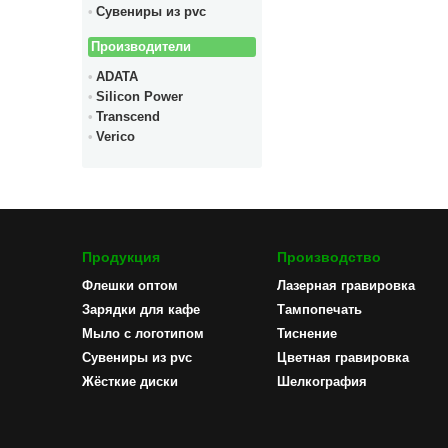
Сувениры из pvc
Производители
ADATA
Silicon Power
Transcend
Verico
Продукция
Производство
Флешки оптом
Лазерная гравировка
Зарядки для кафе
Тампопечать
Мыло с логотипом
Тиснение
Сувениры из pvc
Цветная гравировка
Жёсткие диски
Шелкография