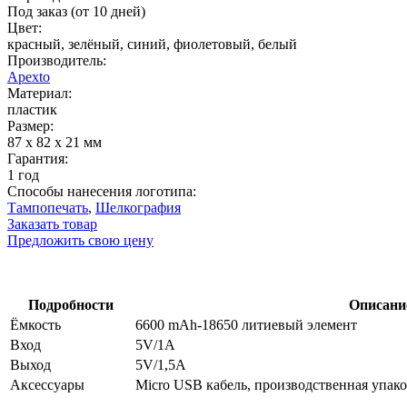
Под заказ (от 10 дней)
Цвет:
красный, зелёный, синий, фиолетовый, белый
Производитель:
Apexto
Материал:
пластик
Размер:
87 x 82 x 21 мм
Гарантия:
1 год
Способы нанесения логотипа:
Тампопечать
,
Шелкография
Заказать товар
Предложить свою цену
Подробности
Описание
Ёмкость
6600 mAh-18650 литиевый элемент
Вход
5V/1A
Выход
5V/1,5A
Аксессуары
Micro USB кабель, производственная упак