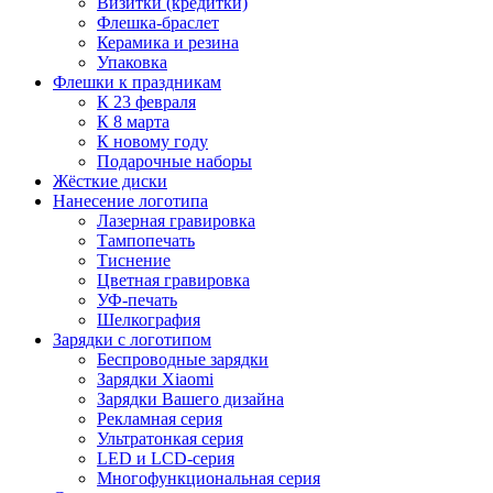
Визитки (кредитки)
Флешка-браслет
Керамика и резина
Упаковка
Флешки к праздникам
К 23 февраля
К 8 марта
К новому году
Подарочные наборы
Жёсткие диски
Нанесение логотипа
Лазерная гравировка
Тампопечать
Тиснение
Цветная гравировка
УФ-печать
Шелкография
Зарядки с логотипом
Беспроводные зарядки
Зарядки Xiaomi
Зарядки Вашего дизайна
Рекламная серия
Ультратонкая серия
LED и LCD-серия
Многофункциональная серия