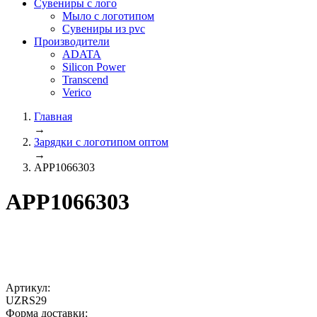
Сувениры с лого
Мыло с логотипом
Сувениры из pvc
Производители
ADATA
Silicon Power
Transcend
Verico
Главная
→
Зарядки с логотипом оптом
→
APP1066303
APP1066303
Артикул:
UZRS29
Форма доставки: