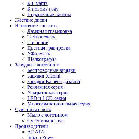
К 8 марта
К новому году
Подарочные наборы
Жёсткие диски
Нанесение логотипа
Лазерная гравировка
Тампопечать
Тиснение
Цветная гравировка
УФ-печать
Шелкография
Зарядки с логотипом
Беспроводные зарядки
Зарядки Xiaomi
Зарядки Вашего дизайна
Рекламная серия
Ультратонкая серия
LED и LCD-серия
Многофункциональная серия
Сувениры с лого
Мыло с логотипом
Сувениры из pvc
Производители
ADATA
Silicon Power