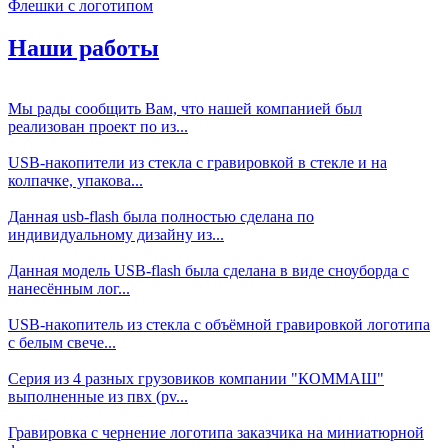
Флешки с логотипом
Наши работы
Мы рады сообщить Вам, что нашей компанией был
реализован проект по из...
USB-накопители из стекла с гравировкой в стекле и на
колпачке, упакова...
Данная usb-flash была полностью сделана по
индивидуальному дизайну из...
Данная модель USB-flash была сделана в виде сноуборда с
нанесённым лог...
USB-накопитель из стекла с объёмной гравировкой логотипа
с белым свече...
Серия из 4 разных грузовиков компании "КОММАШ"
выполненные из пвх (pv...
Гравировка с чернение логотипа заказчика на миниатюрной