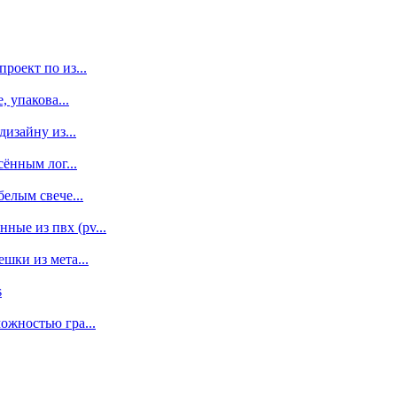
роект по из...
 упакова...
изайну из...
сённым лог...
елым свече...
ые из пвх (pv...
шки из мета...
s
ожностью гра...