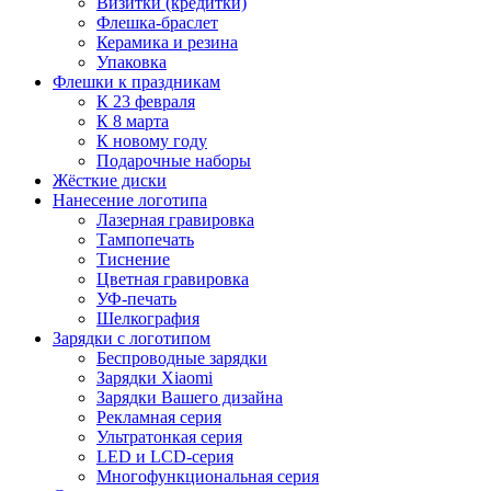
Визитки (кредитки)
Флешка-браслет
Керамика и резина
Упаковка
Флешки к праздникам
К 23 февраля
К 8 марта
К новому году
Подарочные наборы
Жёсткие диски
Нанесение логотипа
Лазерная гравировка
Тампопечать
Тиснение
Цветная гравировка
УФ-печать
Шелкография
Зарядки с логотипом
Беспроводные зарядки
Зарядки Xiaomi
Зарядки Вашего дизайна
Рекламная серия
Ультратонкая серия
LED и LCD-серия
Многофункциональная серия