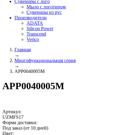
Сувениры с лого
Мыло с логотипом
Сувениры из pvc
Производители
ADATA
Silicon Power
Transcend
Verico
Главная
→
Многофункциональная серия
→
APP0040005M
APP0040005M
Артикул:
UZMFS17
Форма доставки:
Под заказ (от 10 дней)
Цвет: