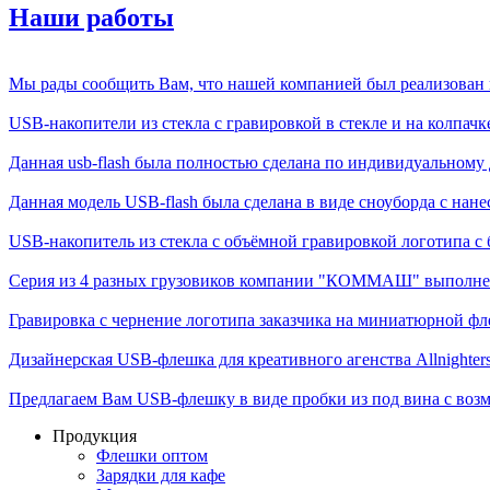
Наши работы
Мы рады сообщить Вам, что нашей компанией был реализован п
USB-накопители из стекла с гравировкой в стекле и на колпачке,
Данная usb-flash была полностью сделана по индивидуальному д
Данная модель USB-flash была сделана в виде сноуборда с нане
USB-накопитель из стекла с объёмной гравировкой логотипа с б
Серия из 4 разных грузовиков компании "КОММАШ" выполненн
Гравировка с чернение логотипа заказчика на миниатюрной фле
Дизайнерская USB-флешка для креативного агенства Allnighter
Предлагаем Вам USB-флешку в виде пробки из под вина с возм
Продукция
Флешки оптом
Зарядки для кафе